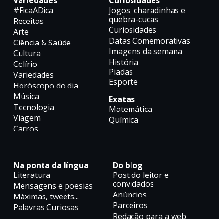
Variedades
Curiosidades
#FicaADica
Jogos, charadinhas e
quebra-cucas
Receitas
Curiosidades
Arte
Datas Comemorativas
Ciência & Saúde
Imagens da semana
Cultura
História
Colírio
Piadas
Variedades
Esporte
Horóscopo do dia
Música
Exatas
Tecnologia
Matemática
Viagem
Química
Carros
Na ponta da língua
Do blog
Literatura
Post do leitor e
convidados
Mensagens e poesias
Anúncios
Máximas, tweets...
Parceiros
Palavras Curiosas
Redação para a web