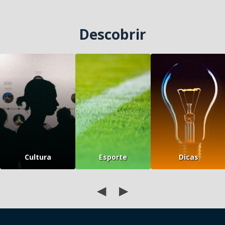
Descobrir
Cultura
Esporte
Dicas
◀
▶