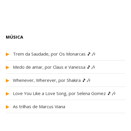
MÚSICA
▶
Trem da Saudade, por Os Monarcas 🎵🎶
▶
Medo de amar, por Claus e Vanessa 🎵🎶
▶
Whenever, Wherever, por Shakira 🎵🎶
▶
Love You Like a Love Song, por Selena Gomez 🎵🎶
▶
As trilhas de Marcus Viana