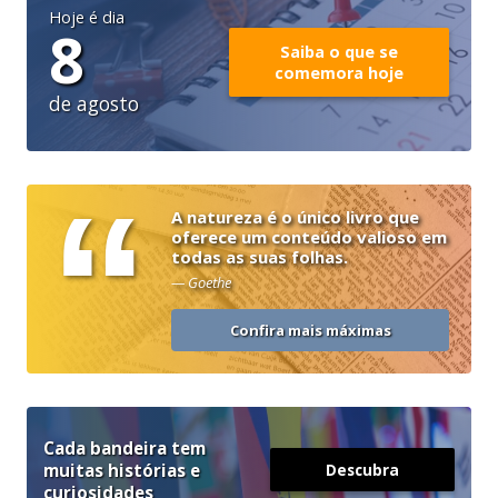
Hoje é dia
8
Saiba o que se
comemora hoje
de agosto
“
A natureza é o único livro que
oferece um conteúdo valioso em
todas as suas folhas.
— Goethe
Confira mais máximas
Cada bandeira tem
muitas histórias e
Descubra
curiosidades