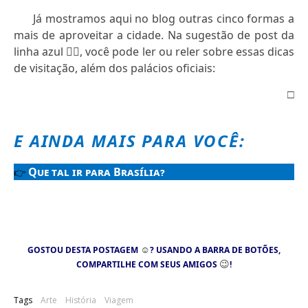
Já mostramos aqui no blog outras cinco formas a
mais de aproveitar a cidade. Na sugestão de post da
linha azul
👇🏻
, você pode ler ou reler sobre essas dicas
de visitação, além dos palácios oficiais:
□
E AINDA MAIS PARA VOCÊ:
Que tal ir para Brasília?
👉
☺
GOSTOU DESTA POSTAGEM
? USANDO A BARRA DE BOTÕES,
😉
COMPARTILHE COM SEUS AMIGOS
!
Tags
Arte
História
Viagem