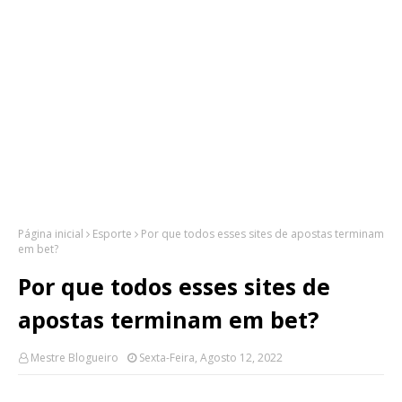
Página inicial
Esporte
Por que todos esses sites de apostas terminam
em bet?
Por que todos esses sites de
apostas terminam em bet?
Mestre Blogueiro
Sexta-Feira, Agosto 12, 2022