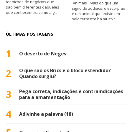
ter nichos de negócios que
Animais Mais do que um
são bem diferentes daqueles
signo do zodíaco, o escorpião
que conhecemos, como alg...
é um animal que existe em
solo terrestre há muito t...
ÚLTIMAS POSTAGENS
1
O deserto de Negev
2
O que são os Brics e o bloco estendido?
Quando surgiu?
3
Pega correta, indicações e contraindicações
para a amamentação
4
Adivinhe a palavra (18)