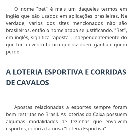
O nome "bet" é mais um daqueles termos em
inglês que são usados em aplicações brasileiras. Na
verdade, vários dos sites mencionados não são
brasileiros, então o nome acaba se justificando. "Bet",
em inglês, significa "aposta", independentemente do
que for o evento futuro que diz quem ganha e quem
perde.
A LOTERIA ESPORTIVA E CORRIDAS
DE CAVALOS
Apostas relacionadas a esportes sempre foram
bem restritas no Brasil. As loterias da Caixa possuem
algumas modalidades de fezinhas que envolvem
esportes, como a famosa "Loteria Esportiva".