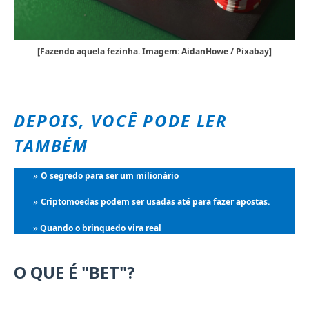
[Fazendo aquela fezinha. Imagem: AidanHowe / Pixabay]
DEPOIS, VOCÊ PODE LER
TAMBÉM
O segredo para ser um milionário
»
Criptomoedas podem ser usadas até para fazer apostas.
»
Quando o brinquedo vira real
»
O QUE É "BET"?