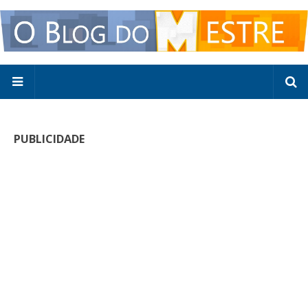
PUBLICIDADE