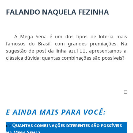
FALANDO NAQUELA FEZINHA
A Mega Sena é um dos tipos de loteria mais
famosos do Brasil, com grandes premiações. Na
sugestão de post da linha azul
👇🏻
, apresentamos a
clássica dúvida: quantas combinações são possíveis?
□
E AINDA MAIS PARA VOCÊ:
Quantas combinações diferentes são possíveis
👉
na Mega Sena?