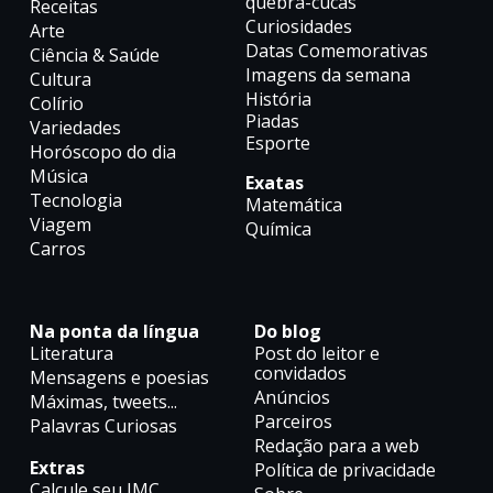
quebra-cucas
Receitas
Curiosidades
Arte
Datas Comemorativas
Ciência & Saúde
Imagens da semana
Cultura
História
Colírio
Piadas
Variedades
Esporte
Horóscopo do dia
Música
Exatas
Tecnologia
Matemática
Viagem
Química
Carros
Na ponta da língua
Do blog
Literatura
Post do leitor e
convidados
Mensagens e poesias
Anúncios
Máximas, tweets...
Parceiros
Palavras Curiosas
Redação para a web
Extras
Política de privacidade
Calcule seu IMC