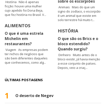
sobre os escorpiões
História Não é apenas
ficção: houve uma mulher
Animais Mais do que um
cujo apelido foi Dona Beja,
signo do zodíaco, o escorpião
que fez história no Brasil. V...
é um animal que existe em
solo terrestre há muito t...
ALIMENTOS
HISTÓRIA
O que é uma estrela
Michelin em
O que são os Brics e o
restaurantes?
bloco estendido?
Quando surgiu?
Viagem As empresas podem
ter nichos de negócios que
Dinheiro Muito antes de o
são bem diferentes daqueles
bloco existir, já havia menção
que conhecemos, como alg...
a esse conjunto de países.
Depois, veio a criaç...
ÚLTIMAS POSTAGENS
1
O deserto de Negev