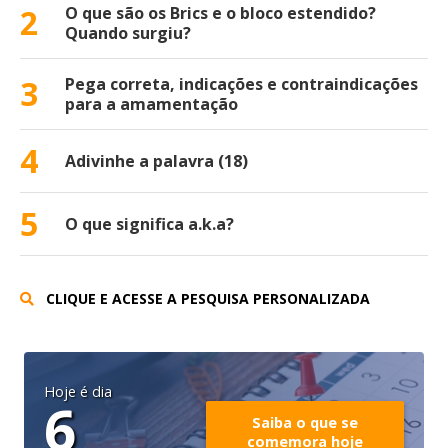
2
O que são os Brics e o bloco estendido?
Quando surgiu?
3
Pega correta, indicações e contraindicações
para a amamentação
4
Adivinhe a palavra (18)
5
O que significa a.k.a?
CLIQUE E ACESSE A PESQUISA PERSONALIZADA
Hoje é dia
6
Saiba o que se
comemora hoje