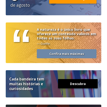
de agosto
“
A natureza é o único livro que
oferece um conteúdo valioso em
todas as suas folhas.
— Goethe
Confira mais máximas
Cada bandeira tem
muitas histórias e
Descubra
curiosidades