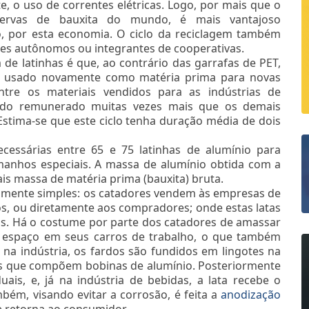
, o uso de correntes elétricas. Logo, por mais que o
servas de bauxita do mundo, é mais vantajoso
o, por esta economia. O ciclo da reciclagem também
res autônomos ou integrantes de cooperativas.
e latinhas é que, ao contrário das garrafas de PET,
ial usado novamente como matéria prima para novas
Entre os materiais vendidos para as indústrias de
endo remunerado muitas vezes mais que os demais
 Estima-se que este ciclo tenha duração média de dois
cessárias entre 65 e 75 latinhas de alumínio para
manhos especiais. A massa de alumínio obtida com a
is massa de matéria prima (bauxita) bruta.
ivamente simples: os catadores vendem às empresas de
hos, ou diretamente aos compradores; onde estas latas
s. Há o costume por parte dos catadores de amassar
ar espaço em seus carros de trabalho, o que também
 na indústria, os fardos são fundidos em lingotes na
nas que compõem bobinas de alumínio. Posteriormente
uais, e, já na indústria de bebidas, a lata recebe o
bém, visando evitar a corrosão, é feita a
anodização
 e retorna ao consumidor.