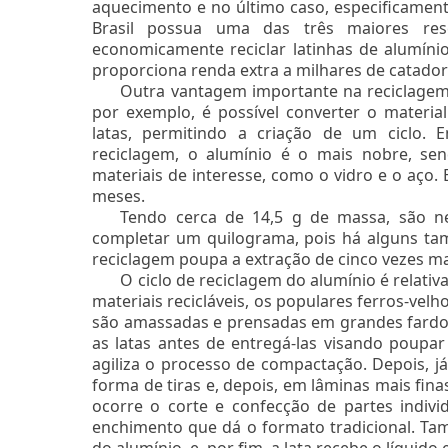
aquecimento e no último caso, especificamente
Brasil possua uma das três maiores re
economicamente reciclar latinhas de alumíni
proporciona renda extra a milhares de catado
Outra vantagem importante na reciclagem d
por exemplo, é possível converter o mater
latas, permitindo a criação de um ciclo. 
reciclagem, o alumínio é o mais nobre, s
materiais de interesse, como o vidro e o aço.
meses.
Tendo cerca de 14,5 g de massa, são ne
completar um quilograma, pois há alguns ta
reciclagem poupa a extração de cinco vezes ma
O ciclo de reciclagem do alumínio é relat
materiais recicláveis, os populares ferros-vel
são amassadas e prensadas em grandes fardo
as latas antes de entregá-las visando poup
agiliza o processo de compactação. Depois, já
forma de tiras e, depois, em lâminas mais fi
ocorre o corte e confecção de partes individ
enchimento que dá o formato tradicional. Tam
do alumínio, e, por fim, a lata recebe o líquido