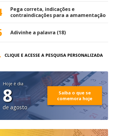
4
Pega correta, indicações e
contraindicações para a amamentação
5
Adivinhe a palavra (18)
CLIQUE E ACESSE A PESQUISA PERSONALIZADA
Hoje é dia
8
Saiba o que se
comemora hoje
de agosto