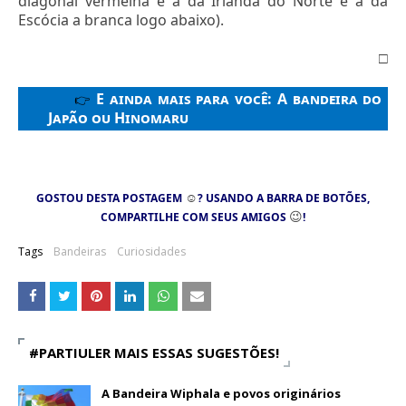
diagonal vermelha é a da Irlanda do Norte e a da
Escócia a branca logo abaixo).
□
E ainda mais para você:
A bandeira do
👉
Japão ou Hinomaru
☺
GOSTOU DESTA POSTAGEM
? USANDO A BARRA DE BOTÕES,
😉
COMPARTILHE COM SEUS AMIGOS
!
Tags
Bandeiras
Curiosidades
#PARTIULER MAIS ESSAS SUGESTÕES!
A Bandeira Wiphala e povos originários