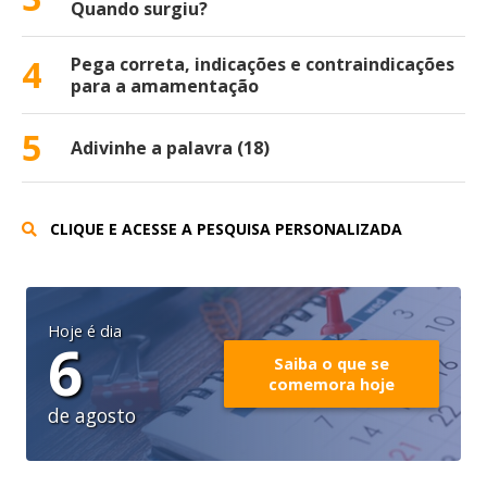
Quando surgiu?
4
Pega correta, indicações e contraindicações
para a amamentação
5
Adivinhe a palavra (18)
CLIQUE E ACESSE A PESQUISA PERSONALIZADA
Hoje é dia
6
Saiba o que se
comemora hoje
de agosto