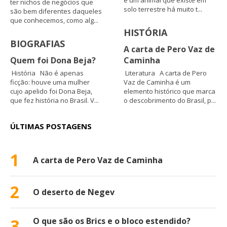
é um animal que existe em
ter nichos de negócios que
solo terrestre há muito t...
são bem diferentes daqueles
que conhecemos, como alg...
HISTÓRIA
BIOGRAFIAS
A carta de Pero Vaz de
Quem foi Dona Beja?
Caminha
História Não é apenas
Literatura A carta de Pero
ficção: houve uma mulher
Vaz de Caminha é um
cujo apelido foi Dona Beja,
elemento histórico que marca
que fez história no Brasil. V...
o descobrimento do Brasil, p...
ÚLTIMAS POSTAGENS
1
A carta de Pero Vaz de Caminha
2
O deserto de Negev
3
O que são os Brics e o bloco estendido?