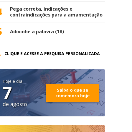
4
Pega correta, indicações e
contraindicações para a amamentação
5
Adivinhe a palavra (18)
CLIQUE E ACESSE A PESQUISA PERSONALIZADA
Hoje é dia
7
Saiba o que se
comemora hoje
de agosto