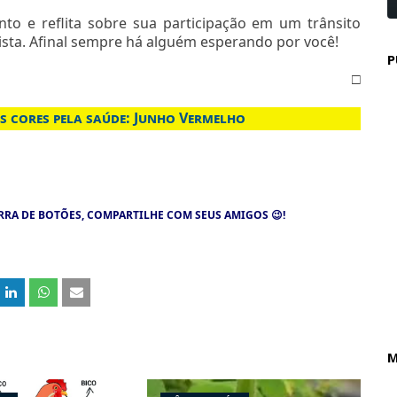
o e reflita sobre sua participação em um trânsito
ista. Afinal sempre há alguém esperando por você!
P
□
s cores pela saúde: Junho Vermelho
RRA DE BOTÕES, COMPARTILHE COM SEUS AMIGOS
😉
!
M