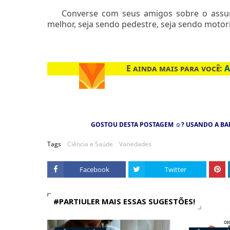
Converse com seus amigos sobre o assunt
melhor, seja sendo pedestre, seja sendo motor
E ainda mais para você:
A
GOSTOU DESTA POSTAGEM
☺
? USANDO A BA
Tags
Ciência e Saúde
Variedades
Facebook
Twitter
#PARTIULER MAIS ESSAS SUGESTÕES!