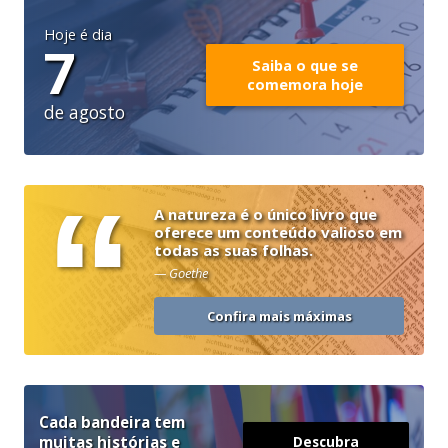
Hoje é dia
7
Saiba o que se
comemora hoje
de agosto
“
A natureza é o único livro que
oferece um conteúdo valioso em
todas as suas folhas.
— Goethe
Confira mais máximas
Cada bandeira tem
muitas histórias e
Descubra