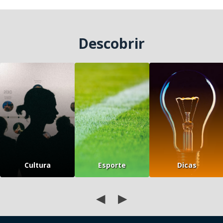
Descobrir
Cultura
Esporte
Dicas
◀
▶