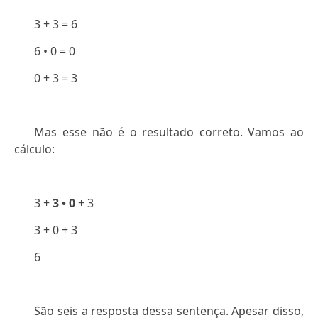
3 + 3 = 6
6 • 0 = 0
0 + 3 = 3
Mas esse não é o resultado correto. Vamos ao
cálculo:
3 +
3 • 0
+ 3
3 + 0 + 3
6
São seis a resposta dessa sentença. Apesar disso,