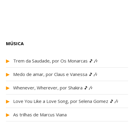
MÚSICA
▶
Trem da Saudade, por Os Monarcas 🎵🎶
▶
Medo de amar, por Claus e Vanessa 🎵🎶
▶
Whenever, Wherever, por Shakira 🎵🎶
▶
Love You Like a Love Song, por Selena Gomez 🎵🎶
▶
As trilhas de Marcus Viana