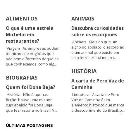
ALIMENTOS
ANIMAIS
O que é uma estrela
Descubra curiosidades
Michelin em
sobre os escorpiões
restaurantes?
Animais Mais do que um
signo do zodíaco, o escorpião
Viagem As empresas podem
é um animal que existe em
ter nichos de negócios que
solo terrestre há muito t...
são bem diferentes daqueles
que conhecemos, como alg...
HISTÓRIA
BIOGRAFIAS
A carta de Pero Vaz de
Quem foi Dona Beja?
Caminha
História Não é apenas
Literatura A carta de Pero
ficção: houve uma mulher
Vaz de Caminha é um
cujo apelido foi Dona Beja,
elemento histórico que marca
que fez história no Brasil. V...
o descobrimento do Brasil, p...
ÚLTIMAS POSTAGENS