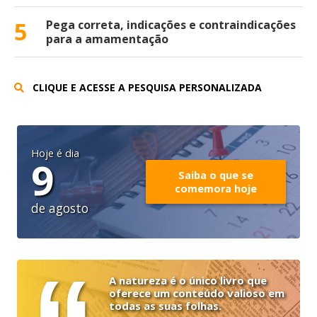
5
Pega correta, indicações e contraindicações
para a amamentação
CLIQUE E ACESSE A PESQUISA PERSONALIZADA
Hoje é dia
9
Saiba o que se
comemora hoje
de agosto
A natureza é o único livro que
oferece um conteúdo valioso em
todas as suas folhas.