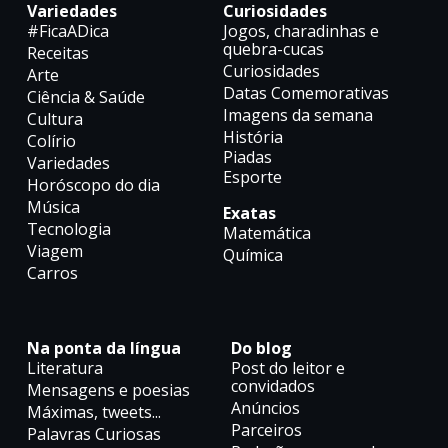
Variedades
Curiosidades
#FicaADica
Jogos, charadinhas e
quebra-cucas
Receitas
Curiosidades
Arte
Datas Comemorativas
Ciência & Saúde
Imagens da semana
Cultura
História
Colírio
Piadas
Variedades
Esporte
Horóscopo do dia
Música
Exatas
Tecnologia
Matemática
Viagem
Química
Carros
Na ponta da língua
Do blog
Literatura
Post do leitor e
convidados
Mensagens e poesias
Anúncios
Máximas, tweets...
Parceiros
Palavras Curiosas