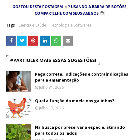
☺
GOSTOU DESTA POSTAGEM
? USANDO A BARRA DE BOTÕES,
😉
COMPARTILHE COM SEUS AMIGOS
!
Tags
Ciência e Saúde
Tecnologia e Softwares
#PARTIULER MAIS ESSAS SUGESTÕES!
Pega correta, indicações e contraindicações
para a amamentação
Julho 31, 2026
Qual a função da moela nas galinhas?
Julho 17, 2026
Na busca por preservar a espécie, atirando
para todos os lados