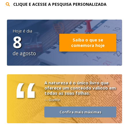
CLIQUE E ACESSE A PESQUISA PERSONALIZADA
Hoje é dia
8
Saiba o que se
comemora hoje
de agosto
“
A natureza é o único livro que
oferece um conteúdo valioso em
todas as suas folhas.
— Goethe
Confira mais máximas