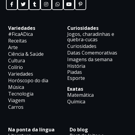
Variedades
Curiosidades
#FicaADica
Jogos, charadinhas e
quebra-cucas
Receitas
Curiosidades
Arte
Datas Comemorativas
Ciência & Saúde
Imagens da semana
Cultura
História
Colírio
Piadas
Variedades
Esporte
Horóscopo do dia
Música
Exatas
Tecnologia
Matemática
Viagem
Química
Carros
Na ponta da língua
Do blog