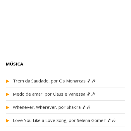
MÚSICA
▶
Trem da Saudade, por Os Monarcas 🎵🎶
▶
Medo de amar, por Claus e Vanessa 🎵🎶
▶
Whenever, Wherever, por Shakira 🎵🎶
▶
Love You Like a Love Song, por Selena Gomez 🎵🎶