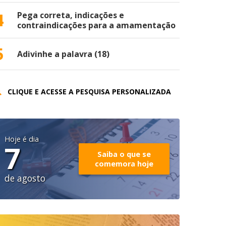
4
Pega correta, indicações e
contraindicações para a amamentação
5
Adivinhe a palavra (18)
CLIQUE E ACESSE A PESQUISA PERSONALIZADA
Hoje é dia
7
Saiba o que se
comemora hoje
de agosto