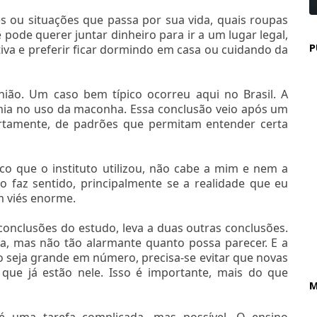
s ou situações que passa por sua vida, quais roupas
ê pode querer juntar dinheiro para ir a um lugar legal,
P
iva e preferir ficar dormindo em casa ou cuidando da
ião. Um caso bem típico ocorreu aqui no Brasil. A
mia no uso da maconha. Essa conclusão veio após um
certamente, de padrões que permitam entender certa
o que o instituto utilizou, não cabe a mim e nem a
ão faz sentido, principalmente se a realidade que eu
m viés enorme.
conclusões do estudo, leva a duas outras conclusões.
a, mas não tão alarmante quanto possa parecer. E a
seja grande em número, precisa-se evitar que novas
 que já estão nele. Isso é importante, mais do que
M
 é uma tarefa complicada, mas possível. O ensino