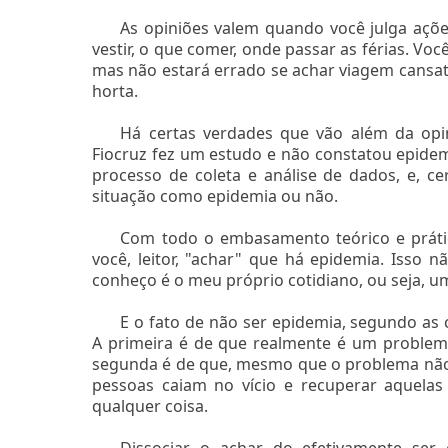
As opiniões valem quando você julga açõe
vestir, o que comer, onde passar as férias. Voc
mas não estará errado se achar viagem cansat
horta.
Há certas verdades que vão além da opin
Fiocruz fez um estudo e não constatou epide
processo de coleta e análise de dados, e, 
situação como epidemia ou não.
Com todo o embasamento teórico e prátic
você, leitor, "achar" que há epidemia. Isso n
conheço é o meu próprio cotidiano, ou seja, u
E o fato de não ser epidemia, segundo as 
A primeira é de que realmente é um problem
segunda é de que, mesmo que o problema não 
pessoas caiam no vício e recuperar aquelas
qualquer coisa.
Dissociar o achar do efetivamente ser