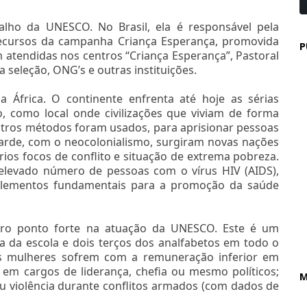
alho da UNESCO. No Brasil, ela é responsável pela
 recursos da campanha Criança Esperança, promovida
P
m atendidas nos centros “Criança Esperança”, Pastoral
 seleção, ONG’s e outras instituições.
África. O continente enfrenta até hoje as sérias
, como local onde civilizações que viviam de forma
outros métodos foram usados, para aprisionar pessoas
tarde, com o neocolonialismo, surgiram novas nações
ios focos de conflito e situação de extrema pobreza.
elevado número de pessoas com o vírus HIV (AIDS),
elementos fundamentais para a promoção da saúde
tro ponto forte na atuação da UNESCO. Este é um
a da escola e dois terços dos analfabetos em todo o
s mulheres sofrem com a remuneração inferior em
e em cargos de liderança, chefia ou mesmo políticos;
M
u violência durante conflitos armados (com dados de