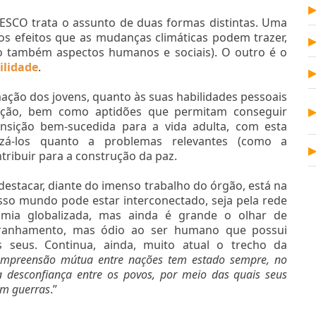
ESCO trata o assunto de duas formas distintas. Uma
s efeitos que as mudanças climáticas podem trazer,
do também aspectos humanos e sociais). O outro é o
ilidade
.
ção dos jovens, quanto às suas habilidades pessoais
ação, bem como aptidões que permitam conseguir
nsição bem-sucedida para a vida adulta, com esta
izá-los quanto a problemas relevantes (como a
ribuir para a construção da paz.
estacar, diante do imenso trabalho do órgão, está na
so mundo pode estar interconectado, seja pela rede
mia globalizada, mas ainda é grande o olhar de
tranhamento, mas ódio ao ser humano que possui
s seus. Continua, ainda, muito atual o trecho da
ompreensão mútua entre nações tem estado sempre, no
a desconfiança entre os povos, por meio das quais seus
em guerras
.”