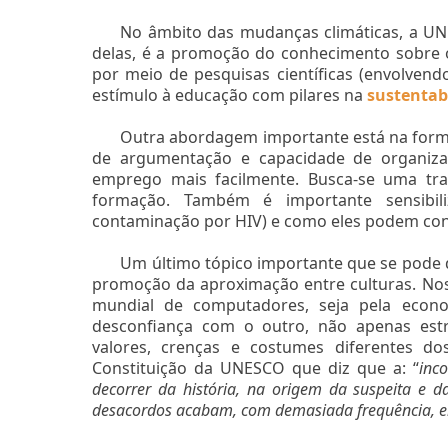
No âmbito das mudanças climáticas, a UN
delas, é a promoção do conhecimento sobre o
por meio de pesquisas científicas (envolven
estímulo à educação com pilares na
sustentab
Outra abordagem importante está na forma
de argumentação e capacidade de organiz
emprego mais facilmente. Busca-se uma tra
formação. Também é importante sensibil
contaminação por HIV) e como eles podem cont
Um último tópico importante que se pode d
promoção da aproximação entre culturas. Nos
mundial de computadores, seja pela econo
desconfiança com o outro, não apenas es
valores, crenças e costumes diferentes do
Constituição da UNESCO que diz que a: “
inc
decorrer da história, na origem da suspeita e d
desacordos acabam, com demasiada frequência, 