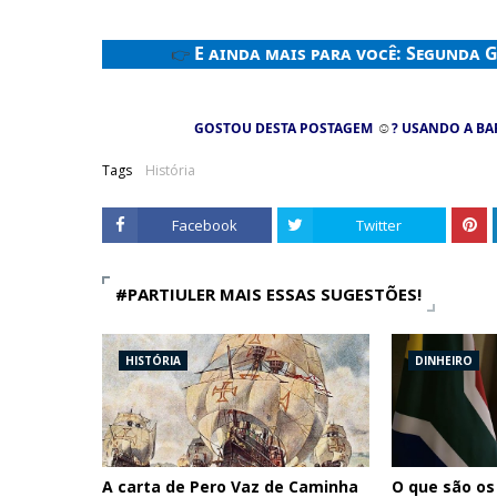
E ainda mais para você:
Segunda G
👉
☺
GOSTOU DESTA POSTAGEM
? USANDO A BA
Tags
História
Facebook
Twitter
#PARTIULER MAIS ESSAS SUGESTÕES!
HISTÓRIA
DINHEIRO
A carta de Pero Vaz de Caminha
O que são os 