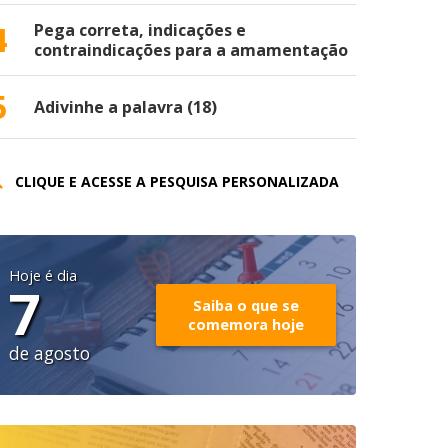
4
Pega correta, indicações e
contraindicações para a amamentação
5
Adivinhe a palavra (18)
CLIQUE E ACESSE A PESQUISA PERSONALIZADA
Hoje é dia
7
Saiba o que se
comemora hoje
de agosto