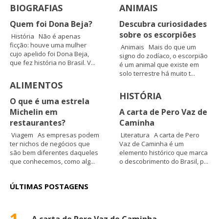
BIOGRAFIAS
ANIMAIS
Quem foi Dona Beja?
Descubra curiosidades
sobre os escorpiões
História Não é apenas
ficção: houve uma mulher
Animais Mais do que um
cujo apelido foi Dona Beja,
signo do zodíaco, o escorpião
que fez história no Brasil. V...
é um animal que existe em
solo terrestre há muito t...
ALIMENTOS
HISTÓRIA
O que é uma estrela
Michelin em
A carta de Pero Vaz de
restaurantes?
Caminha
Viagem As empresas podem
Literatura A carta de Pero
ter nichos de negócios que
Vaz de Caminha é um
são bem diferentes daqueles
elemento histórico que marca
que conhecemos, como alg...
o descobrimento do Brasil, p...
ÚLTIMAS POSTAGENS
1