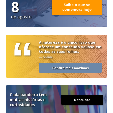
8
Saiba o que se
comemora hoje
de agosto
“
A natureza é o único livro que
oferece um conteúdo valioso em
todas as suas folhas.
— Goethe
Confira mais máximas
Cada bandeira tem
muitas histórias e
Descubra
curiosidades