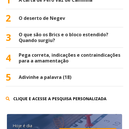
A carta de Pero Vaz de Caminha
2
O deserto de Negev
3
O que são os Brics e o bloco estendido?
Quando surgiu?
4
Pega correta, indicações e contraindicações
para a amamentação
5
Adivinhe a palavra (18)
CLIQUE E ACESSE A PESQUISA PERSONALIZADA
Hoje é dia