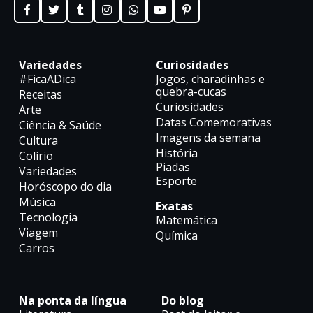
Variedades
Curiosidades
#FicaADica
Jogos, charadinhas e
quebra-cucas
Receitas
Curiosidades
Arte
Datas Comemorativas
Ciência & Saúde
Imagens da semana
Cultura
História
Colírio
Piadas
Variedades
Esporte
Horóscopo do dia
Música
Exatas
Tecnologia
Matemática
Viagem
Química
Carros
Na ponta da língua
Do blog