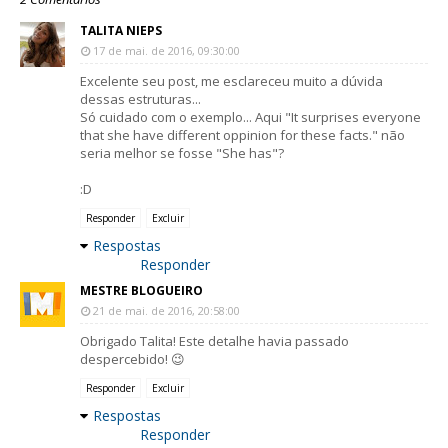
TALITA NIEPS
17 de mai. de 2016, 09:30:00
Excelente seu post, me esclareceu muito a dúvida
dessas estruturas...
Só cuidado com o exemplo... Aqui "It surprises everyone
that she have different oppinion for these facts." não
seria melhor se fosse "She has"?
:D
Responder
Excluir
Respostas
Responder
MESTRE BLOGUEIRO
21 de mai. de 2016, 20:58:00
Obrigado Talita! Este detalhe havia passado
despercebido! 😉
Responder
Excluir
Respostas
Responder