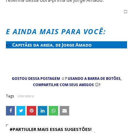
resenha dessa obra-prima de Jorge Amado:
□
E AINDA MAIS PARA VOCÊ:
Capitães da areia, de Jorge Amado
👉
☺
GOSTOU DESSA POSTAGEM
? USANDO A BARRA DE BOTÕES,
😉
COMPARTILHE COM SEUS AMIGOS
!
Tags
Literatura
#PARTIULER MAIS ESSAS SUGESTÕES!