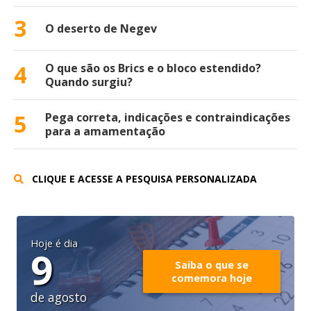
3
O deserto de Negev
4
O que são os Brics e o bloco estendido?
Quando surgiu?
5
Pega correta, indicações e contraindicações
para a amamentação
CLIQUE E ACESSE A PESQUISA PERSONALIZADA
Hoje é dia
9
Saiba o que se
comemora hoje
de agosto