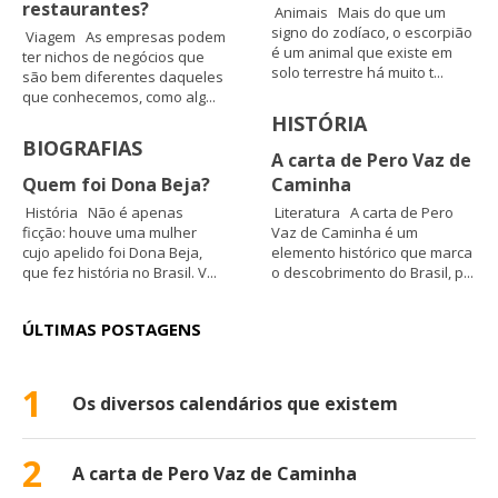
restaurantes?
Animais Mais do que um
signo do zodíaco, o escorpião
Viagem As empresas podem
é um animal que existe em
ter nichos de negócios que
solo terrestre há muito t...
são bem diferentes daqueles
que conhecemos, como alg...
HISTÓRIA
BIOGRAFIAS
A carta de Pero Vaz de
Quem foi Dona Beja?
Caminha
História Não é apenas
Literatura A carta de Pero
ficção: houve uma mulher
Vaz de Caminha é um
cujo apelido foi Dona Beja,
elemento histórico que marca
que fez história no Brasil. V...
o descobrimento do Brasil, p...
ÚLTIMAS POSTAGENS
1
Os diversos calendários que existem
2
A carta de Pero Vaz de Caminha