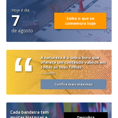
Hoje é dia
7
Saiba o que se
comemora hoje
de agosto
“
A natureza é o único livro que
oferece um conteúdo valioso em
todas as suas folhas.
— Goethe
Confira mais máximas
Cada bandeira tem
muitas histórias e
Descubra