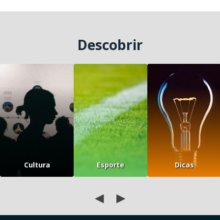
Descobrir
Cultura
Esporte
Dicas
◀
▶