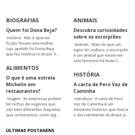
BIOGRAFIAS
ANIMAIS
Quem foi Dona Beja?
Descubra curiosidades
sobre os escorpiões
História Não é apenas
ficção: houve uma mulher
Animais Mais do que um
cujo apelido foi Dona Beja,
signo do zodíaco, o escorpião
que fez história no Brasil. V...
é um animal que existe em
solo terrestre há muito t...
ALIMENTOS
HISTÓRIA
O que é uma estrela
Michelin em
A carta de Pero Vaz de
restaurantes?
Caminha
Viagem As empresas podem
Literatura A carta de Pero
ter nichos de negócios que
Vaz de Caminha é um
são bem diferentes daqueles
elemento histórico que marca
que conhecemos, como alg...
o descobrimento do Brasil, p...
ÚLTIMAS POSTAGENS