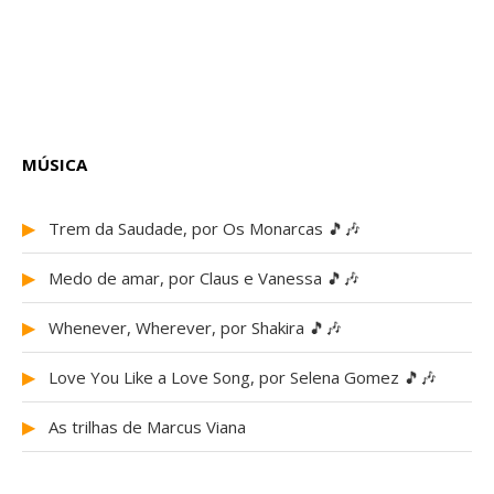
MÚSICA
▶
Trem da Saudade, por Os Monarcas 🎵🎶
▶
Medo de amar, por Claus e Vanessa 🎵🎶
▶
Whenever, Wherever, por Shakira 🎵🎶
▶
Love You Like a Love Song, por Selena Gomez 🎵🎶
▶
As trilhas de Marcus Viana