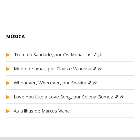
MÚSICA
▶
Trem da Saudade, por Os Monarcas 🎵🎶
▶
Medo de amar, por Claus e Vanessa 🎵🎶
▶
Whenever, Wherever, por Shakira 🎵🎶
▶
Love You Like a Love Song, por Selena Gomez 🎵🎶
▶
As trilhas de Marcus Viana