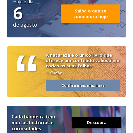
Hoje é dia
6
Saiba o que se
comemora hoje
de agosto
“
A natureza é o único livro que
oferece um conteúdo valioso em
todas as suas folhas.
— Goethe
Confira mais máximas
Cada bandeira tem
muitas histórias e
Descubra
curiosidades