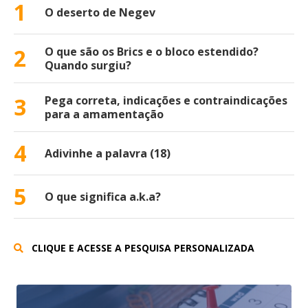
1
O deserto de Negev
2
O que são os Brics e o bloco estendido?
Quando surgiu?
3
Pega correta, indicações e contraindicações
para a amamentação
4
Adivinhe a palavra (18)
5
O que significa a.k.a?
CLIQUE E ACESSE A PESQUISA PERSONALIZADA