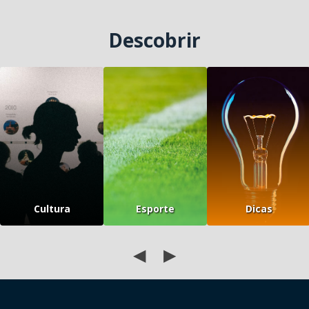
Descobrir
Cultura
Esporte
Dicas
◀
▶