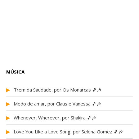
MÚSICA
▶
Trem da Saudade, por Os Monarcas 🎵🎶
▶
Medo de amar, por Claus e Vanessa 🎵🎶
▶
Whenever, Wherever, por Shakira 🎵🎶
▶
Love You Like a Love Song, por Selena Gomez 🎵🎶