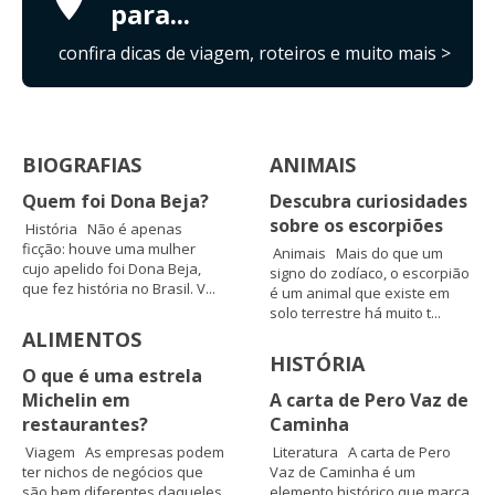
para...
confira dicas de viagem, roteiros e muito mais >
BIOGRAFIAS
ANIMAIS
Quem foi Dona Beja?
Descubra curiosidades
sobre os escorpiões
História Não é apenas
ficção: houve uma mulher
Animais Mais do que um
cujo apelido foi Dona Beja,
signo do zodíaco, o escorpião
que fez história no Brasil. V...
é um animal que existe em
solo terrestre há muito t...
ALIMENTOS
HISTÓRIA
O que é uma estrela
Michelin em
A carta de Pero Vaz de
restaurantes?
Caminha
Viagem As empresas podem
Literatura A carta de Pero
ter nichos de negócios que
Vaz de Caminha é um
são bem diferentes daqueles
elemento histórico que marca