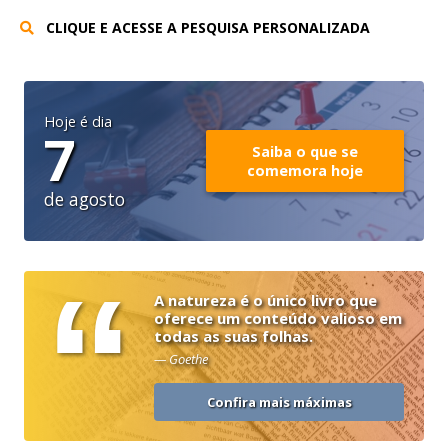
CLIQUE E ACESSE A PESQUISA PERSONALIZADA
Hoje é dia
7
Saiba o que se
comemora hoje
de agosto
“
A natureza é o único livro que
oferece um conteúdo valioso em
todas as suas folhas.
— Goethe
Confira mais máximas