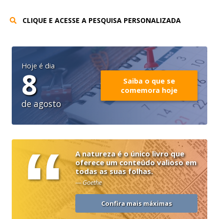
CLIQUE E ACESSE A PESQUISA PERSONALIZADA
Hoje é dia
8
Saiba o que se
comemora hoje
de agosto
“
A natureza é o único livro que
oferece um conteúdo valioso em
todas as suas folhas.
— Goethe
Confira mais máximas