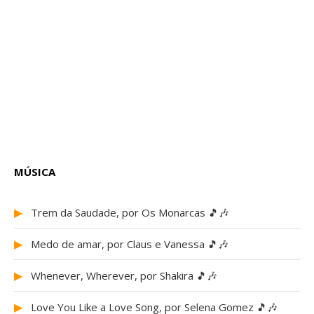
MÚSICA
▶
Trem da Saudade, por Os Monarcas 🎵🎶
▶
Medo de amar, por Claus e Vanessa 🎵🎶
▶
Whenever, Wherever, por Shakira 🎵🎶
▶
Love You Like a Love Song, por Selena Gomez 🎵🎶