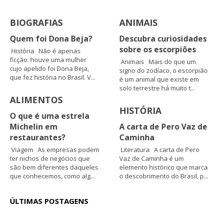
BIOGRAFIAS
ANIMAIS
Quem foi Dona Beja?
Descubra curiosidades
sobre os escorpiões
História Não é apenas
ficção: houve uma mulher
Animais Mais do que um
cujo apelido foi Dona Beja,
signo do zodíaco, o escorpião
que fez história no Brasil. V...
é um animal que existe em
solo terrestre há muito t...
ALIMENTOS
HISTÓRIA
O que é uma estrela
Michelin em
A carta de Pero Vaz de
restaurantes?
Caminha
Viagem As empresas podem
Literatura A carta de Pero
ter nichos de negócios que
Vaz de Caminha é um
são bem diferentes daqueles
elemento histórico que marca
que conhecemos, como alg...
o descobrimento do Brasil, p...
ÚLTIMAS POSTAGENS