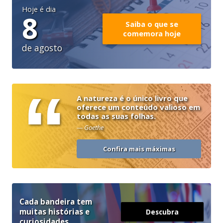
Hoje é dia
8
Saiba o que se
comemora hoje
de agosto
“
A natureza é o único livro que
oferece um conteúdo valioso em
todas as suas folhas.
— Goethe
Confira mais máximas
Cada bandeira tem
muitas histórias e
Descubra
curiosidades