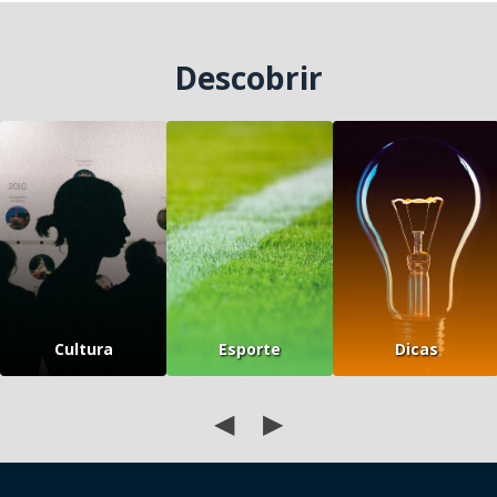
Descobrir
Cultura
Esporte
Dicas
◀
▶