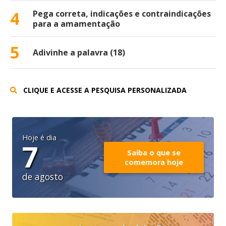
4
Pega correta, indicações e contraindicações
para a amamentação
5
Adivinhe a palavra (18)
CLIQUE E ACESSE A PESQUISA PERSONALIZADA
Hoje é dia
7
Saiba o que se
comemora hoje
de agosto