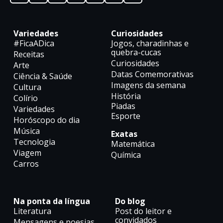
Variedades
Curiosidades
#FicaADica
Jogos, charadinhas e
quebra-cucas
Receitas
Curiosidades
Arte
Datas Comemorativas
Ciência & Saúde
Imagens da semana
Cultura
História
Colírio
Piadas
Variedades
Esporte
Horóscopo do dia
Música
Exatas
Tecnologia
Matemática
Viagem
Química
Carros
Na ponta da língua
Do blog
Literatura
Post do leitor e
convidados
Mensagens e poesias