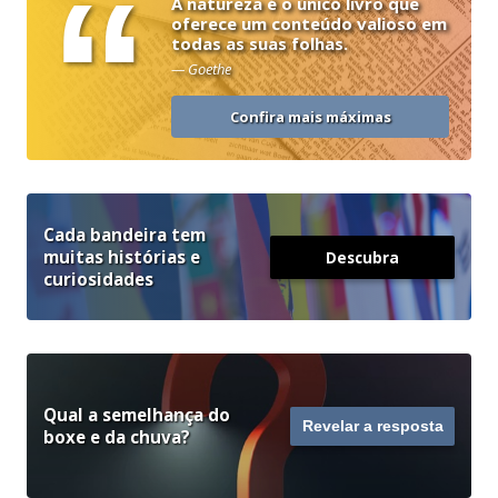
“
A natureza é o único livro que
oferece um conteúdo valioso em
todas as suas folhas.
— Goethe
Confira mais máximas
Cada bandeira tem
muitas histórias e
Descubra
curiosidades
Qual a semelhança do
Revelar a resposta
boxe e da chuva?