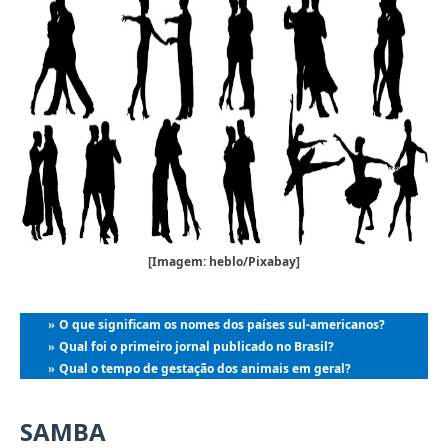
[Imagem: heblo/Pixabay]
O que significam os nomes dos países sul-americanos?
»
Qual foi o primeiro jornal publicado no Brasil?
»
Qual o tempo de gestação dos animais em geral?
»
SAMBA