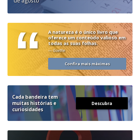
de agosto
“
A natureza é o único livro que
oferece um conteúdo valioso em
todas as suas folhas.
— Goethe
Confira mais máximas
Cada bandeira tem
muitas histórias e
Descubra
curiosidades