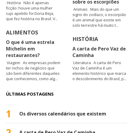
sobre os escorpiões
História Não é apenas
ficção: houve uma mulher
Animais Mais do que um
cujo apelido foi Dona Beja,
signo do zodíaco, o escorpião
que fez história no Brasil. V...
é um animal que existe em
solo terrestre há muito t...
ALIMENTOS
HISTÓRIA
O que é uma estrela
Michelin em
A carta de Pero Vaz de
restaurantes?
Caminha
Viagem As empresas podem
Literatura A carta de Pero
ter nichos de negócios que
Vaz de Caminha é um
são bem diferentes daqueles
elemento histórico que marca
que conhecemos, como alg...
o descobrimento do Brasil, p...
ÚLTIMAS POSTAGENS
1
Os diversos calendários que existem
2
A carta de Pero Vaz de Caminha