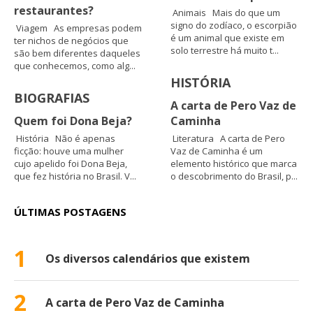
restaurantes?
Animais Mais do que um
signo do zodíaco, o escorpião
Viagem As empresas podem
é um animal que existe em
ter nichos de negócios que
solo terrestre há muito t...
são bem diferentes daqueles
que conhecemos, como alg...
HISTÓRIA
BIOGRAFIAS
A carta de Pero Vaz de
Quem foi Dona Beja?
Caminha
História Não é apenas
Literatura A carta de Pero
ficção: houve uma mulher
Vaz de Caminha é um
cujo apelido foi Dona Beja,
elemento histórico que marca
que fez história no Brasil. V...
o descobrimento do Brasil, p...
ÚLTIMAS POSTAGENS
1
Os diversos calendários que existem
2
A carta de Pero Vaz de Caminha