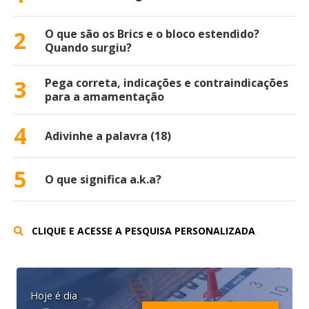
2
O que são os Brics e o bloco estendido?
Quando surgiu?
3
Pega correta, indicações e contraindicações
para a amamentação
4
Adivinhe a palavra (18)
5
O que significa a.k.a?
CLIQUE E ACESSE A PESQUISA PERSONALIZADA
Hoje é dia