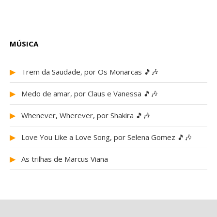
MÚSICA
▶
Trem da Saudade, por Os Monarcas 🎵🎶
▶
Medo de amar, por Claus e Vanessa 🎵🎶
▶
Whenever, Wherever, por Shakira 🎵🎶
▶
Love You Like a Love Song, por Selena Gomez 🎵🎶
▶
As trilhas de Marcus Viana