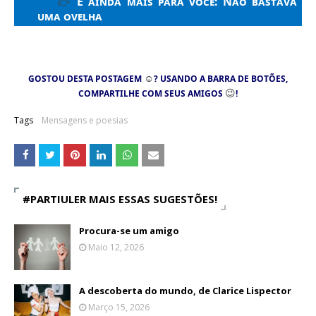
E ainda mais para você:
Não bastava
👉
uma ovelha
☺
GOSTOU DESTA POSTAGEM
? USANDO A BARRA DE BOTÕES,
😉
COMPARTILHE COM SEUS AMIGOS
!
Tags
Mensagens e poesias
#PARTIULER MAIS ESSAS SUGESTÕES!
Procura-se um amigo
Maio 12, 2026
A descoberta do mundo, de Clarice Lispector
Março 15, 2026