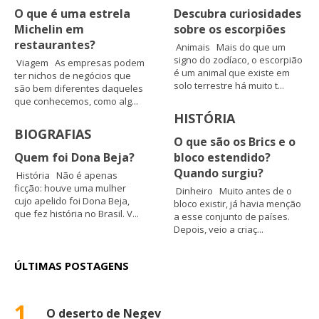
O que é uma estrela
Descubra curiosidades
Michelin em
sobre os escorpiões
restaurantes?
Animais Mais do que um
signo do zodíaco, o escorpião
Viagem As empresas podem
é um animal que existe em
ter nichos de negócios que
solo terrestre há muito t...
são bem diferentes daqueles
que conhecemos, como alg...
HISTÓRIA
BIOGRAFIAS
O que são os Brics e o
Quem foi Dona Beja?
bloco estendido?
Quando surgiu?
História Não é apenas
ficção: houve uma mulher
Dinheiro Muito antes de o
cujo apelido foi Dona Beja,
bloco existir, já havia menção
que fez história no Brasil. V...
a esse conjunto de países.
Depois, veio a criaç...
ÚLTIMAS POSTAGENS
1
O deserto de Negev