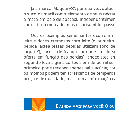
Já a marca ‘Maguary®’, por sua vez, optou
o suco de maçã como elemento de seus néctar
a maçã-em-pele-de-abacaxi. Independentemen
coexistir no mercado, mas o consumidor passou
Outros exemplos semelhantes ocorrem n
leite e doces cremosos com leite (o primeiro
bebida láctea (essas bebidas utilizam soro de
iogurte’), carnes de frango com ou sem dor
oferta em função das perdas), chocolates e
segundo leva alguns cortes além de pernil su
primeiro pode receber apenas sal e açúcar, 
os molhos podem ter acréscimos de temperos e
preço e de qualidade, mas com a informação c
E ainda mais para você:
O qu