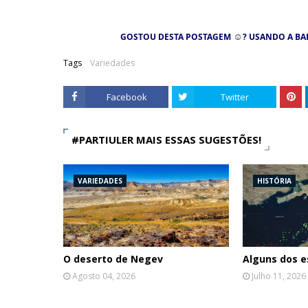
☺
GOSTOU DESTA POSTAGEM
? USANDO A BA
Tags
Variedades
Facebook
Twitter
#PARTIULER MAIS ESSAS SUGESTÕES!
VARIEDADES
HISTÓRIA
O deserto de Negev
Alguns dos e
Agosto 04, 2026
Julho 11, 2026