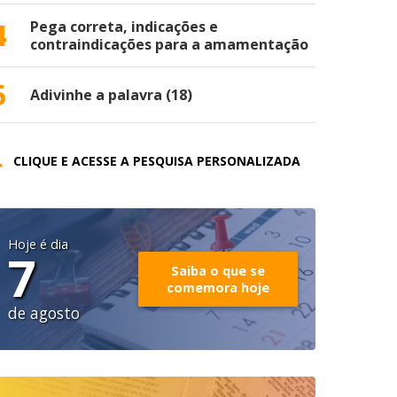
4
Pega correta, indicações e
contraindicações para a amamentação
5
Adivinhe a palavra (18)
CLIQUE E ACESSE A PESQUISA PERSONALIZADA
Hoje é dia
7
Saiba o que se
comemora hoje
de agosto