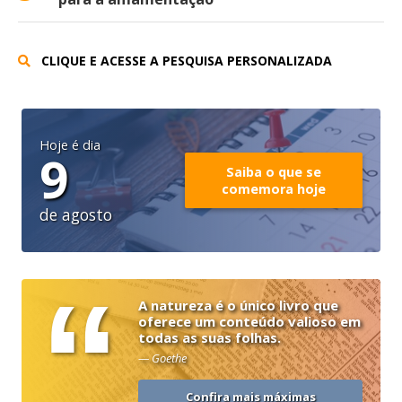
CLIQUE E ACESSE A PESQUISA PERSONALIZADA
Hoje é dia
9
Saiba o que se
comemora hoje
de agosto
“
A natureza é o único livro que
oferece um conteúdo valioso em
todas as suas folhas.
— Goethe
Confira mais máximas