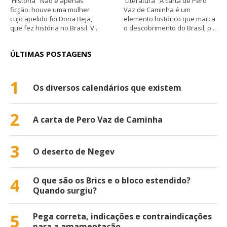
História Não é apenas
Literatura A carta de Pero
ficção: houve uma mulher
Vaz de Caminha é um
cujo apelido foi Dona Beja,
elemento histórico que marca
que fez história no Brasil. V...
o descobrimento do Brasil, p...
ÚLTIMAS POSTAGENS
1
Os diversos calendários que existem
2
A carta de Pero Vaz de Caminha
3
O deserto de Negev
4
O que são os Brics e o bloco estendido?
Quando surgiu?
5
Pega correta, indicações e contraindicações
para a amamentação