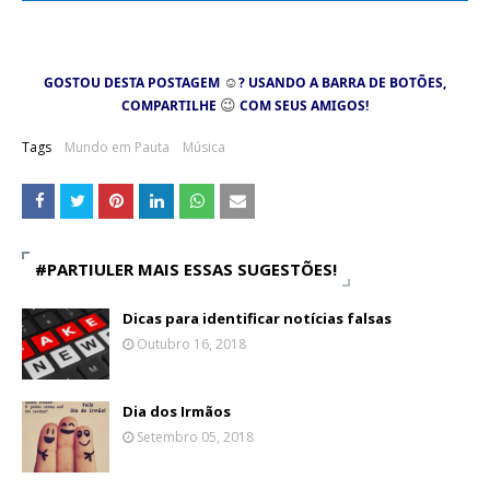
☺
GOSTOU DESTA POSTAGEM
? USANDO A BARRA DE BOTÕES,
😉
COMPARTILHE
COM SEUS AMIGOS!
Tags
Mundo em Pauta
Música
#PARTIULER MAIS ESSAS SUGESTÕES!
Dicas para identificar notícias falsas
Outubro 16, 2018
Dia dos Irmãos
Setembro 05, 2018