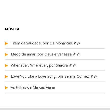
MÚSICA
▶
Trem da Saudade, por Os Monarcas 🎵🎶
▶
Medo de amar, por Claus e Vanessa 🎵🎶
▶
Whenever, Wherever, por Shakira 🎵🎶
▶
Love You Like a Love Song, por Selena Gomez 🎵🎶
▶
As trilhas de Marcus Viana