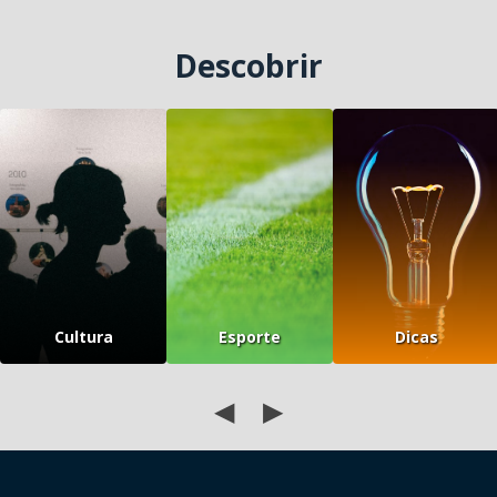
Descobrir
Cultura
Esporte
Dicas
◀
▶