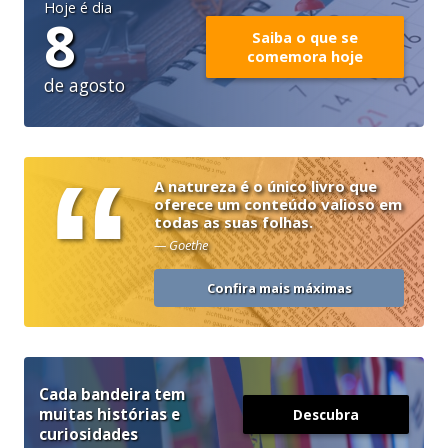
Hoje é dia
8
Saiba o que se
comemora hoje
de agosto
“
A natureza é o único livro que
oferece um conteúdo valioso em
todas as suas folhas.
— Goethe
Confira mais máximas
Cada bandeira tem
muitas histórias e
Descubra
curiosidades