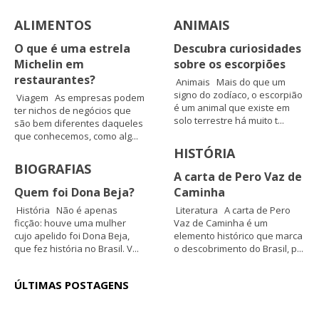
ALIMENTOS
ANIMAIS
O que é uma estrela
Descubra curiosidades
Michelin em
sobre os escorpiões
restaurantes?
Animais Mais do que um
signo do zodíaco, o escorpião
Viagem As empresas podem
é um animal que existe em
ter nichos de negócios que
solo terrestre há muito t...
são bem diferentes daqueles
que conhecemos, como alg...
HISTÓRIA
BIOGRAFIAS
A carta de Pero Vaz de
Quem foi Dona Beja?
Caminha
História Não é apenas
Literatura A carta de Pero
ficção: houve uma mulher
Vaz de Caminha é um
cujo apelido foi Dona Beja,
elemento histórico que marca
que fez história no Brasil. V...
o descobrimento do Brasil, p...
ÚLTIMAS POSTAGENS