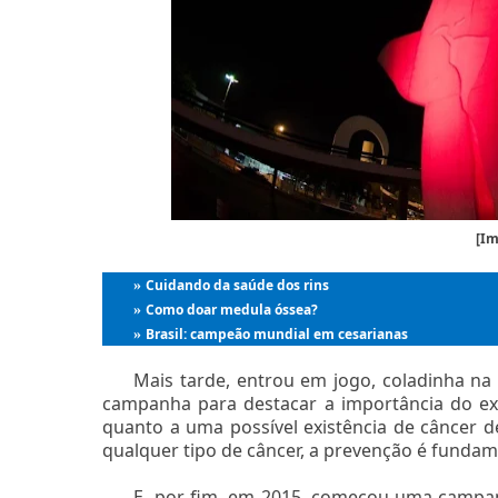
[I
Cuidando da saúde dos rins
»
Como doar medula óssea?
»
Brasil: campeão mundial em cesarianas
»
Mais tarde, entrou em jogo, coladinha 
campanha para destacar a importância do ex
quanto a uma possível existência de câncer
qualquer tipo de câncer, a prevenção é fundam
E, por fim, em 2015, começou uma campa