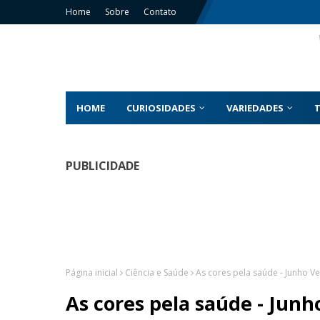
Home
Sobre
Contato
HOME
CURIOSIDADES
VARIEDADES
PUBLICIDADE
Página inicial
Ciência e Saúde
As cores pela saúde - Junho V
As cores pela saúde - Jun