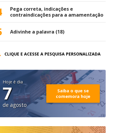
4
Pega correta, indicações e
contraindicações para a amamentação
5
Adivinhe a palavra (18)
CLIQUE E ACESSE A PESQUISA PERSONALIZADA
Hoje é dia
7
Saiba o que se
comemora hoje
de agosto