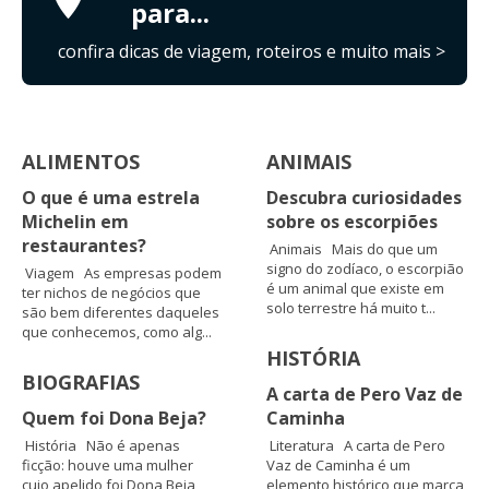
para...
confira dicas de viagem, roteiros e muito mais >
ALIMENTOS
ANIMAIS
O que é uma estrela
Descubra curiosidades
Michelin em
sobre os escorpiões
restaurantes?
Animais Mais do que um
signo do zodíaco, o escorpião
Viagem As empresas podem
é um animal que existe em
ter nichos de negócios que
solo terrestre há muito t...
são bem diferentes daqueles
que conhecemos, como alg...
HISTÓRIA
BIOGRAFIAS
A carta de Pero Vaz de
Quem foi Dona Beja?
Caminha
História Não é apenas
Literatura A carta de Pero
ficção: houve uma mulher
Vaz de Caminha é um
cujo apelido foi Dona Beja,
elemento histórico que marca