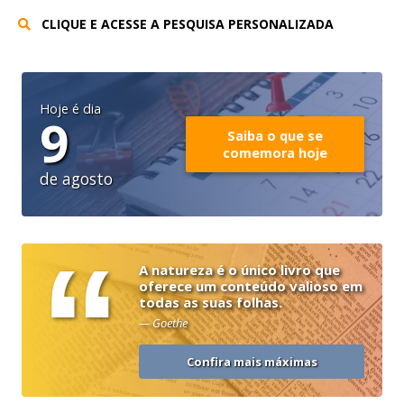
CLIQUE E ACESSE A PESQUISA PERSONALIZADA
Hoje é dia
9
Saiba o que se
comemora hoje
de agosto
“
A natureza é o único livro que
oferece um conteúdo valioso em
todas as suas folhas.
— Goethe
Confira mais máximas