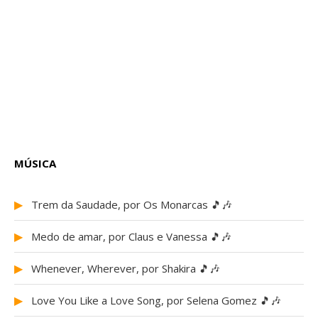
MÚSICA
▶
Trem da Saudade, por Os Monarcas 🎵🎶
▶
Medo de amar, por Claus e Vanessa 🎵🎶
▶
Whenever, Wherever, por Shakira 🎵🎶
▶
Love You Like a Love Song, por Selena Gomez 🎵🎶