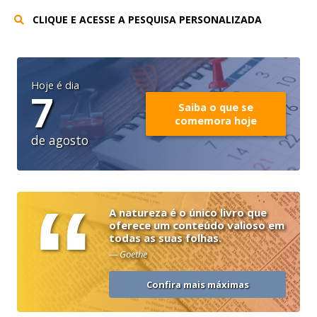
CLIQUE E ACESSE A PESQUISA PERSONALIZADA
Hoje é dia
7
Saiba o que se
comemora hoje
de agosto
“
A natureza é o único livro que
oferece um conteúdo valioso em
todas as suas folhas.
— Goethe
Confira mais máximas