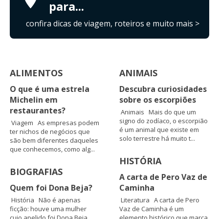
para...
confira dicas de viagem, roteiros e muito mais >
ALIMENTOS
ANIMAIS
O que é uma estrela
Descubra curiosidades
Michelin em
sobre os escorpiões
restaurantes?
Animais Mais do que um
signo do zodíaco, o escorpião
Viagem As empresas podem
é um animal que existe em
ter nichos de negócios que
solo terrestre há muito t...
são bem diferentes daqueles
que conhecemos, como alg...
HISTÓRIA
BIOGRAFIAS
A carta de Pero Vaz de
Quem foi Dona Beja?
Caminha
História Não é apenas
Literatura A carta de Pero
ficção: houve uma mulher
Vaz de Caminha é um
cujo apelido foi Dona Beja,
elemento histórico que marca