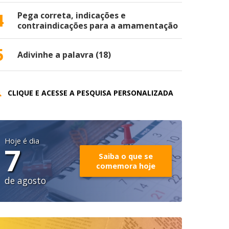
4
Pega correta, indicações e
contraindicações para a amamentação
5
Adivinhe a palavra (18)
CLIQUE E ACESSE A PESQUISA PERSONALIZADA
Hoje é dia
7
Saiba o que se
comemora hoje
de agosto