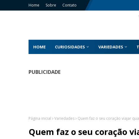
Home
Sobre
Contato
HOME
CURIOSIDADES
VARIEDADES
PUBLICIDADE
Página inicial
Variedades
Quem faz o seu coração viajar qua
Quem faz o seu coração via