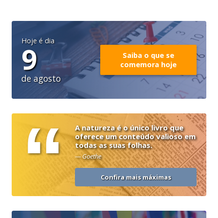
Hoje é dia
9
Saiba o que se
comemora hoje
de agosto
“
A natureza é o único livro que
oferece um conteúdo valioso em
todas as suas folhas.
— Goethe
Confira mais máximas