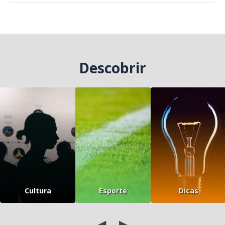
Descobrir
Cultura
Esporte
Dicas
◀
▶