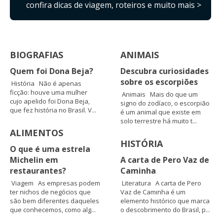
confira dicas de viagem, roteiros e muito mais >
BIOGRAFIAS
ANIMAIS
Quem foi Dona Beja?
Descubra curiosidades
sobre os escorpiões
História Não é apenas
ficção: houve uma mulher
Animais Mais do que um
cujo apelido foi Dona Beja,
signo do zodíaco, o escorpião
que fez história no Brasil. V...
é um animal que existe em
solo terrestre há muito t...
ALIMENTOS
HISTÓRIA
O que é uma estrela
Michelin em
A carta de Pero Vaz de
restaurantes?
Caminha
Viagem As empresas podem
Literatura A carta de Pero
ter nichos de negócios que
Vaz de Caminha é um
são bem diferentes daqueles
elemento histórico que marca
que conhecemos, como alg...
o descobrimento do Brasil, p...