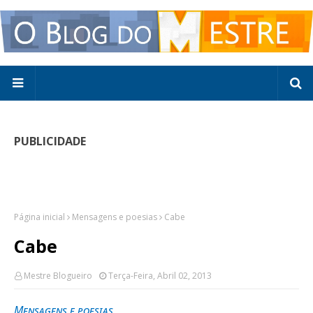
PUBLICIDADE
Página inicial
Mensagens e poesias
Cabe
Cabe
Mestre Blogueiro
Terça-Feira, Abril 02, 2013
Mensagens e poesias