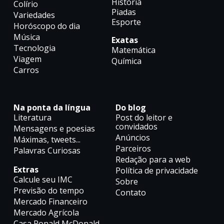
História
Colírio
Piadas
Variedades
Esporte
Horóscopo do dia
Música
Exatas
Tecnologia
Matemática
Viagem
Química
Carros
Na ponta da língua
Do blog
Literatura
Post do leitor e
convidados
Mensagens e poesias
Anúncios
Máximas, tweets...
Parceiros
Palavras Curiosas
Redação para a web
Extras
Política de privacidade
Calcule seu IMC
Sobre
Previsão do tempo
Contato
Mercado Financeiro
Mercado Agrícola
Casa Ronald McDonald