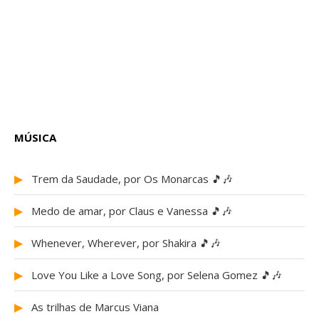
MÚSICA
▶
Trem da Saudade, por Os Monarcas 🎵🎶
▶
Medo de amar, por Claus e Vanessa 🎵🎶
▶
Whenever, Wherever, por Shakira 🎵🎶
▶
Love You Like a Love Song, por Selena Gomez 🎵🎶
▶
As trilhas de Marcus Viana