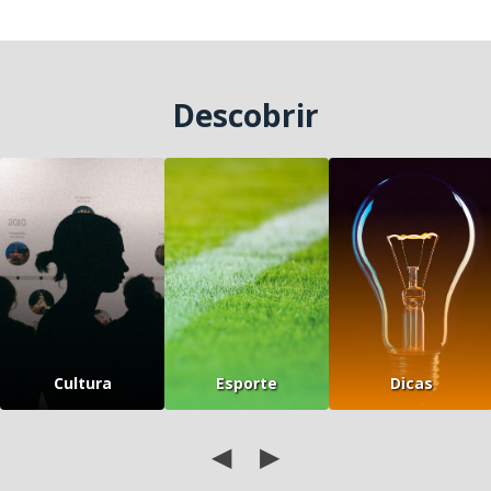
Descobrir
Cultura
Esporte
Dicas
◀
▶