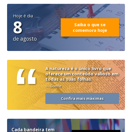
Hoje é dia
8
Saiba o que se
comemora hoje
de agosto
“
A natureza é o único livro que
oferece um conteúdo valioso em
todas as suas folhas.
— Goethe
Confira mais máximas
Cada bandeira tem