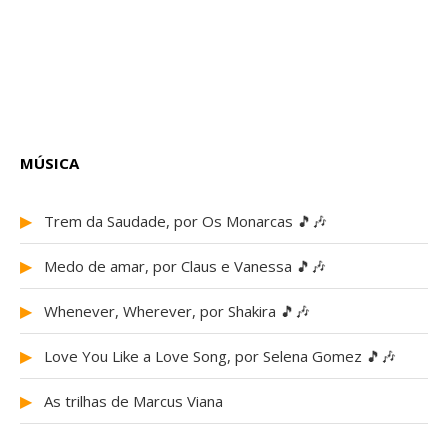
MÚSICA
▶
Trem da Saudade, por Os Monarcas 🎵🎶
▶
Medo de amar, por Claus e Vanessa 🎵🎶
▶
Whenever, Wherever, por Shakira 🎵🎶
▶
Love You Like a Love Song, por Selena Gomez 🎵🎶
▶
As trilhas de Marcus Viana