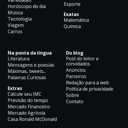
Variedades
Esporte
Horóscopo do dia
Música
Exatas
Tecnologia
Matemática
Viagem
Química
Carros
Na ponta da língua
Do blog
Literatura
Post do leitor e
convidados
Mensagens e poesias
Anúncios
Máximas, tweets...
Parceiros
Palavras Curiosas
Redação para a web
Extras
Política de privacidade
Calcule seu IMC
Sobre
Previsão do tempo
Contato
Mercado Financeiro
Mercado Agrícola
Casa Ronald McDonald