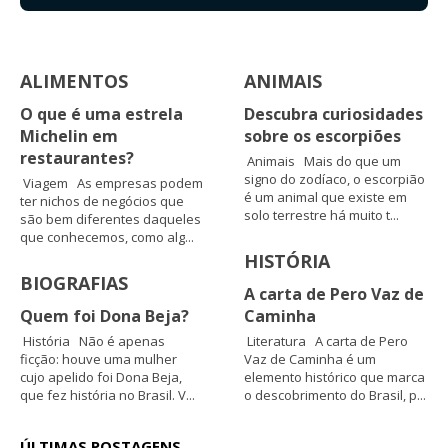
ALIMENTOS
ANIMAIS
O que é uma estrela
Descubra curiosidades
Michelin em
sobre os escorpiões
restaurantes?
Animais Mais do que um
signo do zodíaco, o escorpião
Viagem As empresas podem
é um animal que existe em
ter nichos de negócios que
solo terrestre há muito t...
são bem diferentes daqueles
que conhecemos, como alg...
HISTÓRIA
BIOGRAFIAS
A carta de Pero Vaz de
Quem foi Dona Beja?
Caminha
História Não é apenas
Literatura A carta de Pero
ficção: houve uma mulher
Vaz de Caminha é um
cujo apelido foi Dona Beja,
elemento histórico que marca
que fez história no Brasil. V...
o descobrimento do Brasil, p...
ÚLTIMAS POSTAGENS