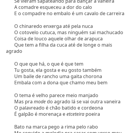
Se vieram sapateando para dançar a vaneira
A comadre esqueceu a dor do calo
E o compadre no embalo é um cavalo de carreira
O chinaredo enxerga até pela nuca
O cotovelo cutuca, mas ninguém sai machucado
Coisa de louco aquele olhar de arapuca
Que tem a filha da cuca até de longe o mais
agrado
O que que há, o que é que tem
Tu gosta, ela gosta e eu gosto também
Um baile de rancho uma gaita chorona
Embala com a dona que chamo meu bem
O tema é velho parece meio manjado
Mas pra
mode
do agrado lá se vai outra vaneira
O palavreado é chão batido e cordeona
É galpão é morenaça e
etceteira
poeira
Bato na marca pego a rima pelo rabo