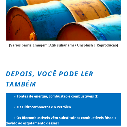
[Vários barris. Imagem: Atik sulianami / Unsplash | Reprodução]
DEPOIS, VOCÊ PODE LER
TAMBÉM
Fontes de energia, combustão e combustíveis (I)
»
Os Hidrocarbonetos e o Petróleo
»
Os Biocombustíveis vêm substituir os combustíveis fósseis
»
devido ao esgotamento desses?