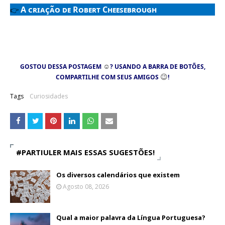
A criação de Robert Cheesebrough
👉
☺
GOSTOU DESSA POSTAGEM
? USANDO A BARRA DE BOTÕES,
😉
COMPARTILHE COM SEUS AMIGOS
!
Tags
Curiosidades
#PARTIULER MAIS ESSAS SUGESTÕES!
Os diversos calendários que existem
Agosto 08, 2026
Qual a maior palavra da Língua Portuguesa?