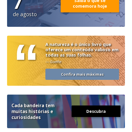
7
Saiba o que se
comemora hoje
de agosto
“
A natureza é o único livro que
oferece um conteúdo valioso em
todas as suas folhas.
— Goethe
Confira mais máximas
Cada bandeira tem
muitas histórias e
Descubra
curiosidades