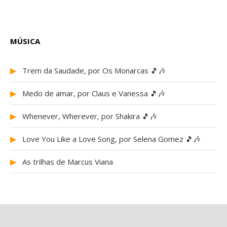
MÚSICA
▶
Trem da Saudade, por Os Monarcas 🎵🎶
▶
Medo de amar, por Claus e Vanessa 🎵🎶
▶
Whenever, Wherever, por Shakira 🎵🎶
▶
Love You Like a Love Song, por Selena Gomez 🎵🎶
▶
As trilhas de Marcus Viana