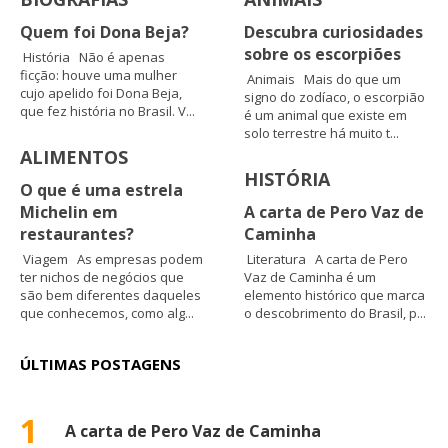
Quem foi Dona Beja?
Descubra curiosidades
sobre os escorpiões
História Não é apenas
ficção: houve uma mulher
Animais Mais do que um
cujo apelido foi Dona Beja,
signo do zodíaco, o escorpião
que fez história no Brasil. V...
é um animal que existe em
solo terrestre há muito t...
ALIMENTOS
HISTÓRIA
O que é uma estrela
Michelin em
A carta de Pero Vaz de
restaurantes?
Caminha
Viagem As empresas podem
Literatura A carta de Pero
ter nichos de negócios que
Vaz de Caminha é um
são bem diferentes daqueles
elemento histórico que marca
que conhecemos, como alg...
o descobrimento do Brasil, p...
ÚLTIMAS POSTAGENS
1
A carta de Pero Vaz de Caminha