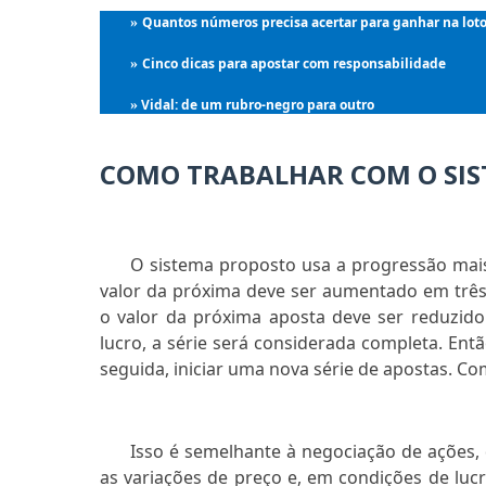
Quantos números precisa acertar para ganhar na loto
»
Cinco dicas para apostar com responsabilidade
»
Vidal: de um rubro-negro para outro
»
COMO TRABALHAR COM O SIS
O sistema proposto usa a progressão mais
valor da próxima deve ser aumentado em três 
o valor da próxima aposta deve ser reduzido
lucro, a série será considerada completa. En
seguida, iniciar uma nova série de apostas. Co
Isso é semelhante à negociação de ações,
as variações de preço e, em condições de lucr