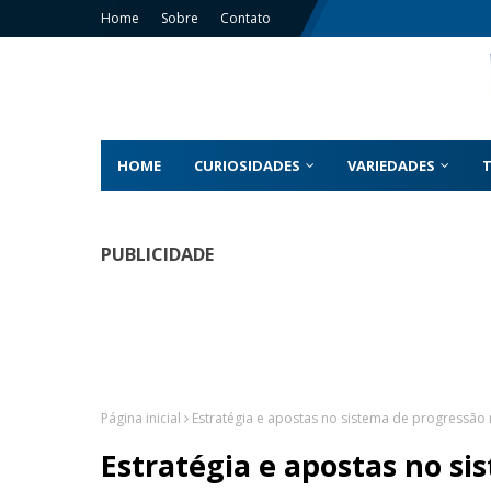
Home
Sobre
Contato
HOME
CURIOSIDADES
VARIEDADES
PUBLICIDADE
Página inicial
Estratégia e apostas no sistema de progressão 
Estratégia e apostas no s