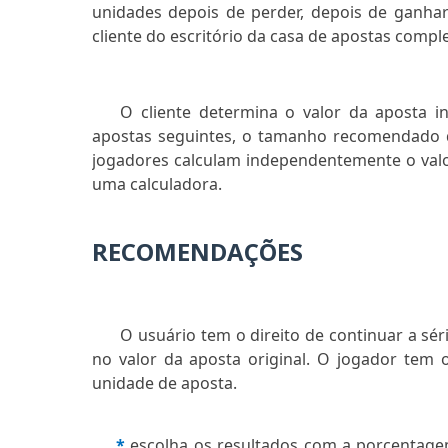
unidades depois de perder, depois de ganha
cliente do escritório da casa de apostas comple
O cliente determina o valor da aposta i
apostas seguintes, o tamanho recomendado 
jogadores calculam independentemente o valo
uma calculadora
.
RECOMENDAÇÕES
O usuário tem o direito de continuar a sér
no valor da aposta original. O jogador tem o
unidade de aposta.
*
escolha os resultados com a porcentagem