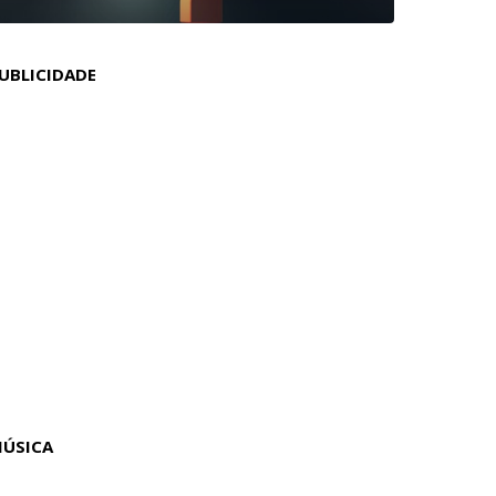
UBLICIDADE
ÚSICA