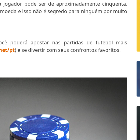
a jogador pode ser de aproximadamente
cinquenta
.
a moeda e isso não é segredo para ninguém por muito
ocê poderá apostar nas partidas de futebol mais
net/pt
)
e se divertir com seus confrontos favoritos
.