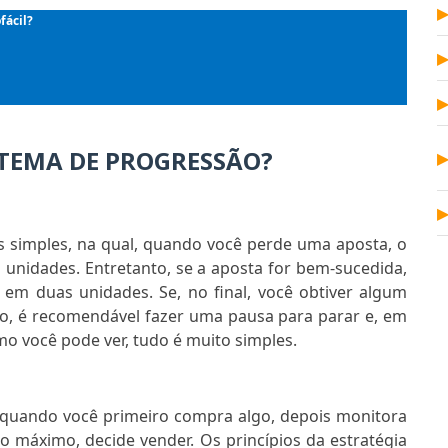
fácil?
TEMA DE PROGRESSÃO?
 simples, na qual, quando você perde uma aposta, o
unidades. Entretanto, se a aposta for bem-sucedida,
 em duas unidades. Se, no final, você obtiver algum
tão, é recomendável fazer uma pausa para parar e, em
mo você pode ver, tudo é muito simples.
 quando você primeiro compra algo, depois monitora
o máximo, decide vender. Os princípios da estratégia