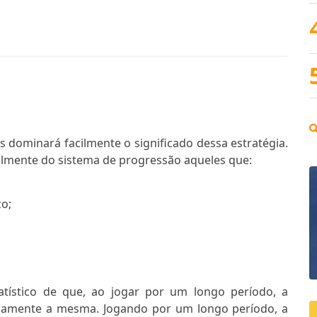
s
dominará facilmente o significado dessa estratégia.
lmente do sistema de progressão aqueles que:
zo;
atístico de que, ao jogar por um longo período, a
adamente a mesma. Jogando por um longo período, a