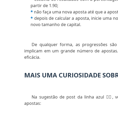
partir de 1.90;
*
não faça uma nova aposta até que a aposta
*
depois de calcular a aposta, inicie uma n
novo tamanho de capital.
De qualquer forma, as progressões são
implicam em um grande número de apostas.
eficácia
.
MAIS UMA CURIOSIDADE SOB
Na sugestão de post da linha azul
👇🏻
, 
apostas: