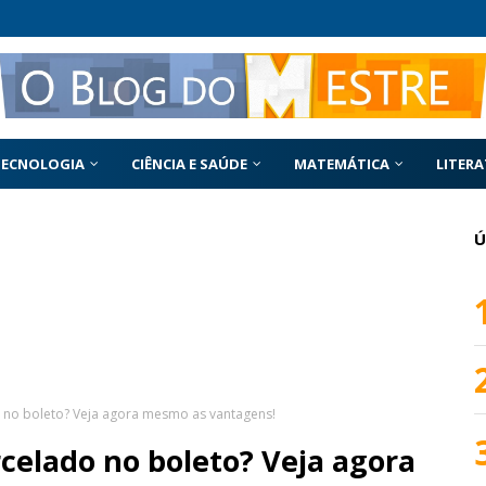
TECNOLOGIA
CIÊNCIA E SAÚDE
MATEMÁTICA
LITER
Ú
no boleto? Veja agora mesmo as vantagens!
elado no boleto? Veja agora