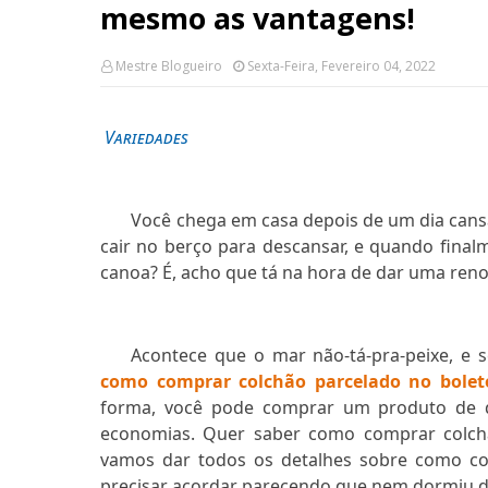
mesmo as vantagens!
Mestre Blogueiro
Sexta-Feira, Fevereiro 04, 2022
Variedades
Você chega em casa depois de um dia cansa
cair no berço para descansar, e quando final
canoa? É, acho que tá na hora de dar uma reno
Acontece que o mar não-tá-pra-peixe, e s
como comprar colchão parcelado no bolet
forma, você pode comprar um produto de q
economias. Quer saber como comprar colchã
vamos dar todos os detalhes sobre como co
precisar acordar parecendo que nem dormiu dir