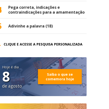
4
Pega correta, indicações e
contraindicações para a amamentação
5
Adivinhe a palavra (18)
CLIQUE E ACESSE A PESQUISA PERSONALIZADA
Hoje é dia
8
Saiba o que se
comemora hoje
de agosto