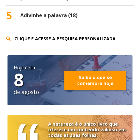
5
Adivinhe a palavra (18)
CLIQUE E ACESSE A PESQUISA PERSONALIZADA
Hoje é dia
8
Saiba o que se
comemora hoje
de agosto
A natureza é o único livro que
oferece um conteúdo valioso em
todas as suas folhas.