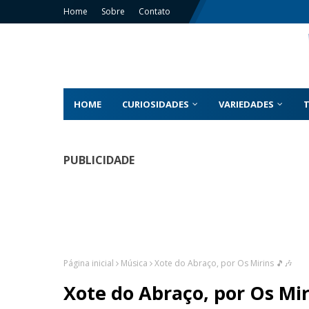
Home
Sobre
Contato
HOME
CURIOSIDADES
VARIEDADES
PUBLICIDADE
Página inicial
Música
Xote do Abraço, por Os Mirins 🎵🎶
Xote do Abraço, por Os Mir