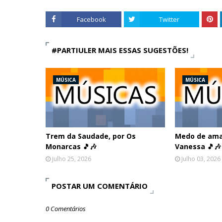
Facebook
Twitter
#PARTIULER MAIS ESSAS SUGESTÕES!
MÚSICA
MÚSICA
Trem da Saudade, por Os
Medo de amar
Monarcas 🎵🎶
Vanessa 🎵🎶
Julho 25, 2026
Julho 03, 2026
POSTAR UM COMENTÁRIO
0 Comentários