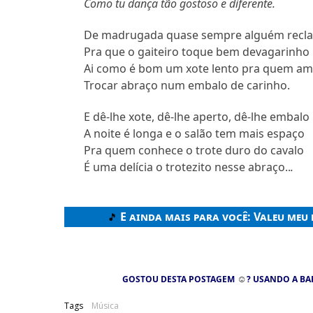
Como tu dança tão gostoso e diferente.
De madrugada quase sempre alguém recl
Pra que o gaiteiro toque bem devagarinho
Ai como é bom um xote lento pra quem a
Trocar abraço num embalo de carinho.
E dê-lhe xote, dê-lhe aperto, dê-lhe embalo
A noite é longa e o salão tem mais espaço
Pra quem conhece o trote duro do cavalo
É uma delícia o trotezito nesse abraço..
.
E ainda mais para você:
Valeu meu 
🎵
☺
GOSTOU DESTA POSTAGEM
? USANDO A BA
Tags
Música