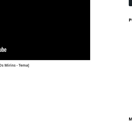
P
Os Mirins - Tema]
M