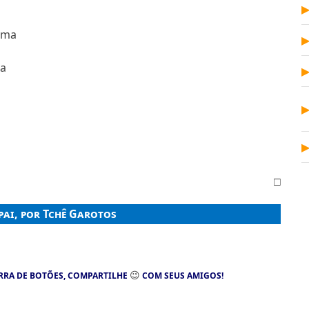
ama
ma
□
pai, por Tchê Garotos
😉
RRA DE BOTÕES, COMPARTILHE
COM SEUS AMIGOS!