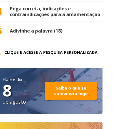
4
Pega correta, indicações e
contraindicações para a amamentação
5
Adivinhe a palavra (18)
CLIQUE E ACESSE A PESQUISA PERSONALIZADA
Hoje é dia
8
Saiba o que se
comemora hoje
de agosto