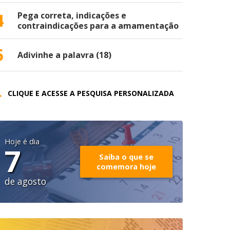
4
Pega correta, indicações e
contraindicações para a amamentação
5
Adivinhe a palavra (18)
CLIQUE E ACESSE A PESQUISA PERSONALIZADA
Hoje é dia
7
Saiba o que se
comemora hoje
de agosto