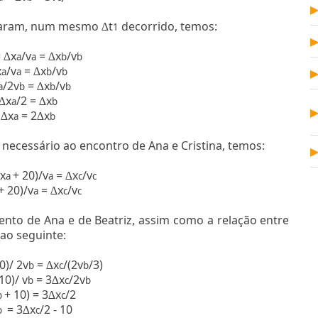
uzaram, num mesmo
t
decorrido, temos:
∆
1
=
x
/v
=
x
/v
∆
a
a
∆
b
b
x
/v
=
x
/v
a
a
∆
b
b
/2v
=
x
/v
a
b
∆
b
b
x
/2 =
x
∆
a
∆
b
x
= 2
x
∆
a
∆
b
necessário ao encontro de Ana e Cristina, temos:
x
+ 20)/v
=
x
/v
a
a
∆
c
c
+ 20)/v
=
x
/v
a
∆
c
c
ento de Ana e de Beatriz, assim como a relação entre
 ao seguinte:
0)/ 2v
=
x
/(2v
/3)
b
∆
c
b
10)/ v
= 3
x
/2v
b
∆
c
b
+ 10) = 3
x
/2
b
∆
c
= 3
x
/2 - 10
b
∆
c