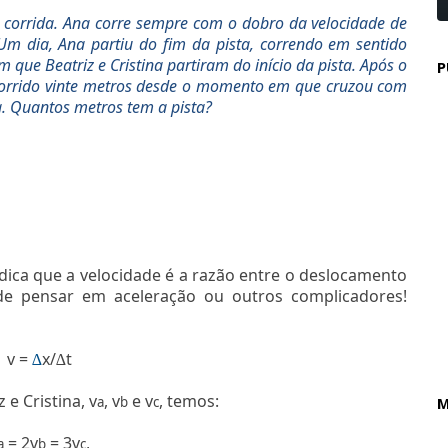
e corrida. Ana corre sempre com o dobro da velocidade de
. Um dia, Ana partiu do fim da pista, correndo em sentido
que Beatriz e Cristina partiram do início da pista. Após o
P
rcorrido vinte metros desde o momento em que cruzou com
. Quantos metros tem a pista?
ndica que a velocidade é a razão entre o deslocamento
de pensar em aceleração ou outros complicadores!
v =
x/
t
∆
∆
 e Cristina, v
, v
e v
, temos:
a
b
c
M
= 2v
= 3v
,
a
b
c