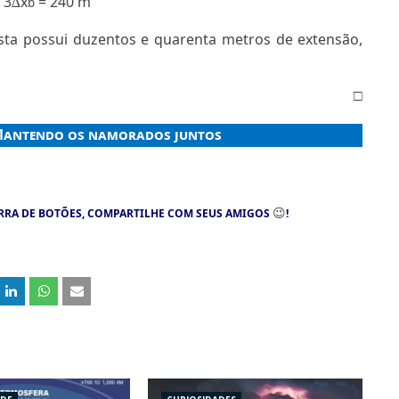
 3
x
= 240 m
∆
b
sta possui duzentos e quarenta metros de extensão,
□
antendo os namorados juntos
😉
RRA DE BOTÕES, COMPARTILHE COM SEUS AMIGOS
!