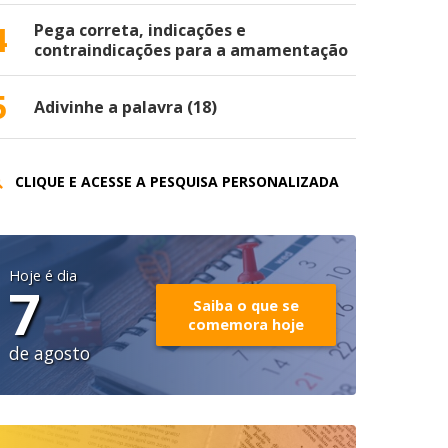
4
Pega correta, indicações e
contraindicações para a amamentação
5
Adivinhe a palavra (18)
CLIQUE E ACESSE A PESQUISA PERSONALIZADA
Hoje é dia
7
Saiba o que se
comemora hoje
de agosto