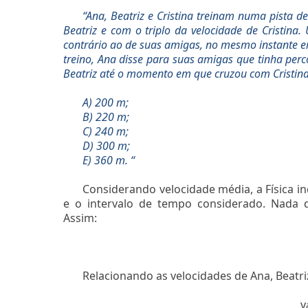
“Ana, Beatriz e Cristina treinam numa pista d
Beatriz e com o triplo da velocidade de Cristina
contrário ao de suas amigas, no mesmo instante em 
treino, Ana disse para suas amigas que tinha pe
Beatriz até o momento em que cruzou com Cristina
A) 200 m;
B) 220 m;
C) 240 m;
D) 300 m;
E) 360 m. “
Considerando velocidade média, a Física i
e o intervalo de tempo considerado. Nada 
Assim:
Relacionando as velocidades de Ana, Beatriz
v