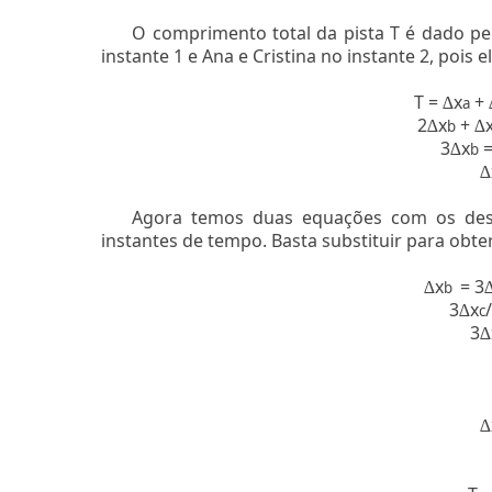
O comprimento total da pista T é dado pe
instante 1 e Ana e Cristina no instante 2, pois
T =
x
+
∆
a
2
x
+
∆
b
∆
3
x
=
∆
b
∆
Agora temos duas equações com os desl
instantes de tempo. Basta substituir para obter
x
= 3
∆
b
3
x
∆
c
3
∆
∆