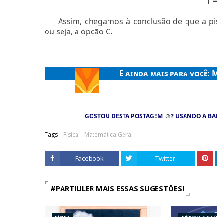
T =
Assim, chegamos à conclusão de que a pi
ou seja, a opção C.
E ainda mais para você:
M
☺
GOSTOU DESTA POSTAGEM
? USANDO A BA
Tags
Física
Matemática Geral
Facebook
Twitter
#PARTIULER MAIS ESSAS SUGESTÕES!