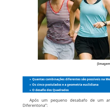
[Imagem:
Quantas combinações diferentes são possíveis na M
»
Os cinco postulados e a geometria euclidiana
»
O desafio dos Quadrados
»
Após um pequeno desabafo de um am
Diferentona”: