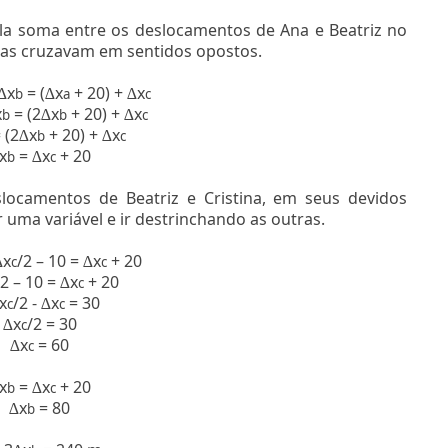
la soma entre os deslocamentos de Ana e Beatriz no
 elas cruzavam em sentidos opostos.
x
= (
x
+ 20) +
x
∆
b
∆
a
∆
c
x
= (2
x
+ 20) +
x
b
∆
b
∆
c
 (2
x
+ 20) +
x
∆
b
∆
c
x
=
x
+ 20
b
∆
c
ocamentos de Beatriz e Cristina, em seus devidos
 uma variável e ir destrinchando as outras.
x
/2 – 10 =
x
+ 20
∆
c
∆
c
/2 – 10 =
x
+ 20
∆
c
x
/2 -
x
= 30
c
∆
c
x
/2 = 30
∆
c
x
= 60
∆
c
x
=
x
+ 20
b
∆
c
x
= 80
∆
b