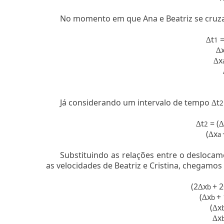
No momento em que Ana e Beatriz se cr
t
∆
1
∆
x
∆
Já considerando um intervalo de tempo
t
∆
2
t
= (
∆
2
∆
(
x
∆
a
Substituindo as relações entre o deslocam
as velocidades de Beatriz e Cristina, chegamos
(2
x
+ 2
∆
b
(
x
+ 
∆
b
(
x
∆
x
∆