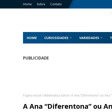
Home
Sobre
Contato
HOME
CURIOSIDADES
VARIEDADES
PUBLICIDADE
Página inicial
Matemática Geral
A Ana “Diferentona” ou Ana “
A Ana “Diferentona” ou An