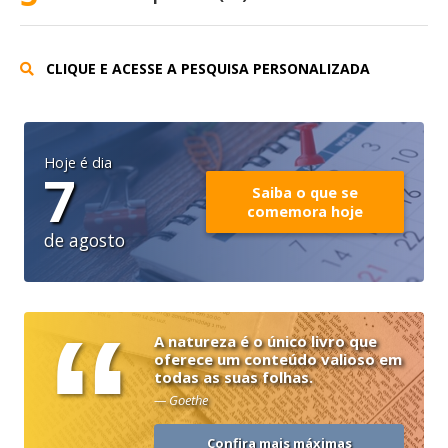
CLIQUE E ACESSE A PESQUISA PERSONALIZADA
Hoje é dia
7
Saiba o que se
comemora hoje
de agosto
“
A natureza é o único livro que
oferece um conteúdo valioso em
todas as suas folhas.
— Goethe
Confira mais máximas