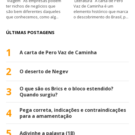
Viagem As empresas podem
Literatura A carta de Pero
ter nichos de negócios que
Vaz de Caminha é um
são bem diferentes daqueles
elemento histórico que marca
que conhecemos, como alg...
o descobrimento do Brasil, p...
ÚLTIMAS POSTAGENS
1
A carta de Pero Vaz de Caminha
2
O deserto de Negev
3
O que são os Brics e o bloco estendido?
Quando surgiu?
4
Pega correta, indicações e contraindicações
para a amamentação
5
Adivinhe a palavra (18)