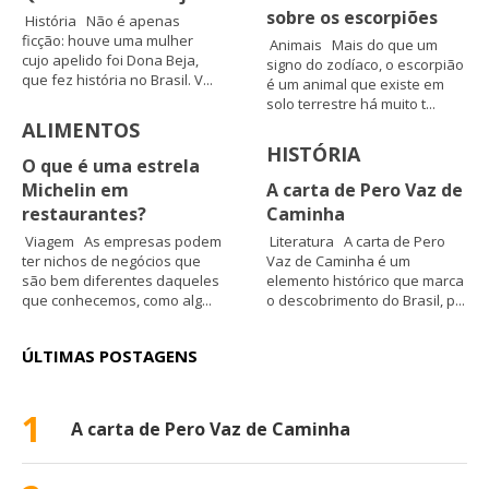
sobre os escorpiões
História Não é apenas
ficção: houve uma mulher
Animais Mais do que um
cujo apelido foi Dona Beja,
signo do zodíaco, o escorpião
que fez história no Brasil. V...
é um animal que existe em
solo terrestre há muito t...
ALIMENTOS
HISTÓRIA
O que é uma estrela
Michelin em
A carta de Pero Vaz de
restaurantes?
Caminha
Viagem As empresas podem
Literatura A carta de Pero
ter nichos de negócios que
Vaz de Caminha é um
são bem diferentes daqueles
elemento histórico que marca
que conhecemos, como alg...
o descobrimento do Brasil, p...
ÚLTIMAS POSTAGENS
1
A carta de Pero Vaz de Caminha