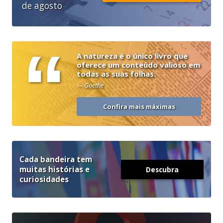
de agosto
“
A natureza é o único livro que
oferece um conteúdo valioso em
todas as suas folhas.
— Goethe
Confira mais máximas
Cada bandeira tem
muitas histórias e
Descubra
curiosidades