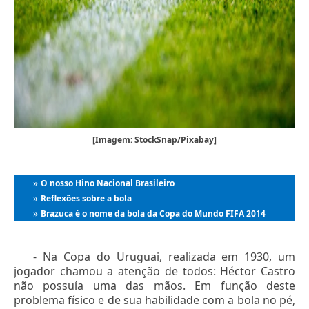
[Imagem: StockSnap/Pixabay]
O nosso Hino Nacional Brasileiro
»
Reflexões sobre a bola
»
Brazuca é o nome da bola da Copa do Mundo FIFA 2014
»
- Na Copa do Uruguai, realizada em 1930, um
jogador chamou a atenção de todos: Héctor Castro
não possuía uma das mãos. Em função deste
problema físico e de sua habilidade com a bola no pé,