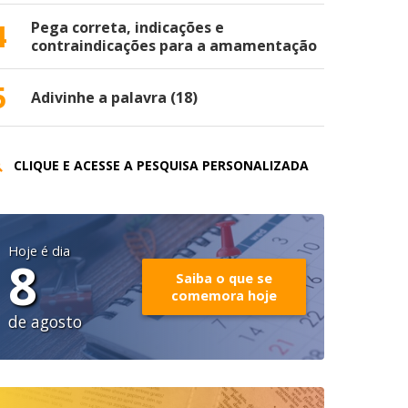
4
Pega correta, indicações e
contraindicações para a amamentação
5
Adivinhe a palavra (18)
CLIQUE E ACESSE A PESQUISA PERSONALIZADA
Hoje é dia
8
Saiba o que se
comemora hoje
de agosto