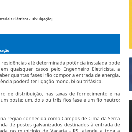
eriais Elétricos / Divulgação]
ização
m residências até determinada potência instalada pode
em quaisquer casos pelo Engenheiro Eletricista, a
aber quantas fases irão compor a entrada de energia.
ência poderá ter ligação mono, bi ou trifásica.
ro de distribuição, nas taxas de fornecimento e na
 um poste; um, dois ou três fios fase e um fio neutro;
, na região conhecida como Campos de Cima da Serra
nda de postes galvanizados destinados à entrada de
iada no município de Vacaria - RS, atende a toda a