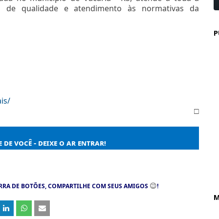
s de qualidade e atendimento às normativas da
P
is/
□
 de você - deixe o ar entrar!
😉
RRA DE BOTÕES, COMPARTILHE COM SEUS AMIGOS
!
M