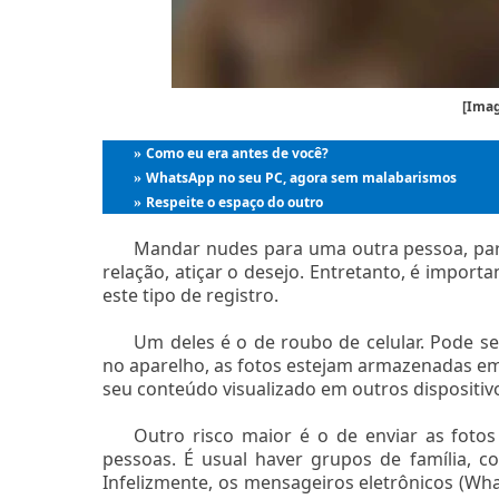
[Imag
Como eu era antes de você?
»
WhatsApp no seu PC, agora sem malabarismos
»
Respeite o espaço do outro
»
Mandar nudes para uma outra pessoa, par
relação, atiçar o desejo. Entretanto, é importa
este tipo de registro.
Um deles é o de roubo de celular. Pode 
no aparelho, as fotos estejam armazenadas e
seu conteúdo visualizado em outros dispositiv
Outro risco maior é o de enviar as foto
pessoas. É usual haver grupos de família, co
Infelizmente, os mensageiros eletrônicos (W