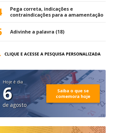
4
Pega correta, indicações e
contraindicações para a amamentação
5
Adivinhe a palavra (18)
CLIQUE E ACESSE A PESQUISA PERSONALIZADA
Hoje é dia
6
Saiba o que se
comemora hoje
de agosto