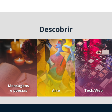
.
Descobrir
Mensagens
e poesias
Arte
Tech/Web