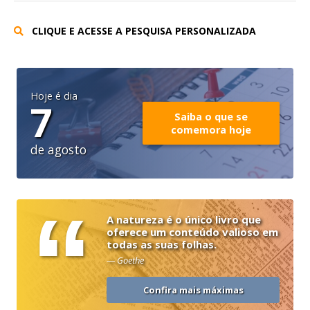
CLIQUE E ACESSE A PESQUISA PERSONALIZADA
Hoje é dia
7
Saiba o que se
comemora hoje
de agosto
“
A natureza é o único livro que
oferece um conteúdo valioso em
todas as suas folhas.
— Goethe
Confira mais máximas