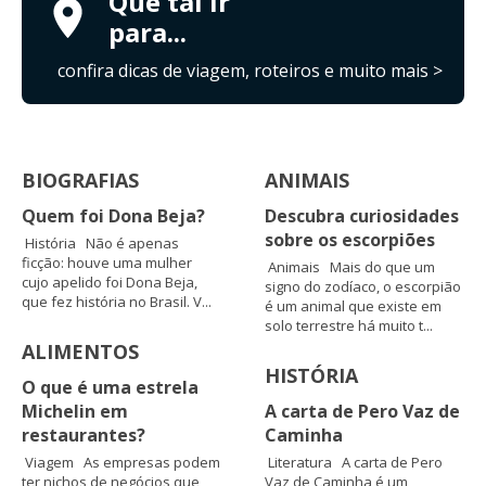
Que tal ir
para...
confira dicas de viagem, roteiros e muito mais >
BIOGRAFIAS
ANIMAIS
Quem foi Dona Beja?
Descubra curiosidades
sobre os escorpiões
História Não é apenas
ficção: houve uma mulher
Animais Mais do que um
cujo apelido foi Dona Beja,
signo do zodíaco, o escorpião
que fez história no Brasil. V...
é um animal que existe em
solo terrestre há muito t...
ALIMENTOS
HISTÓRIA
O que é uma estrela
Michelin em
A carta de Pero Vaz de
restaurantes?
Caminha
Viagem As empresas podem
Literatura A carta de Pero
ter nichos de negócios que
Vaz de Caminha é um