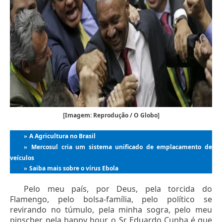
[Imagem: Reprodução / O Globo]
A Agricultura no Brasil
»
Mercosul cria um sistema unificado de emplacamento de
»
veículos
Saiba mais sobre o vírus Ebola
»
Pelo meu país, por Deus, pela torcida do
Flamengo, pelo bolsa-família, pelo político se
revirando no túmulo, pela minha sogra, pelo meu
pinscher, pela happy hour, o Sr Eduardo Cunha é que