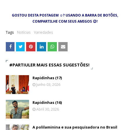
GOSTOU DESTA POSTAGEM
☺
? USANDO A BARRA DE BOTÕES,
COMPARTILHE COM SEUS AMIGOS
😉
!
Tags
Notícias
Variedades
#PARTIULER MAIS ESSAS SUGESTÕES!
Rapidinhas (17)
Junho 03, 2026
Rapidinhas (16)
Abril 30, 2026
A polilaminina e sua pesquisadora no Brasil