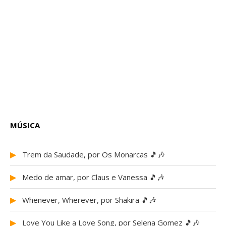
MÚSICA
▶
Trem da Saudade, por Os Monarcas 🎵🎶
▶
Medo de amar, por Claus e Vanessa 🎵🎶
▶
Whenever, Wherever, por Shakira 🎵🎶
▶
Love You Like a Love Song, por Selena Gomez 🎵🎶