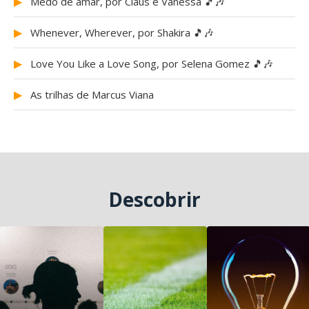
▶
Medo de amar, por Claus e Vanessa 🎵🎶
▶
Whenever, Wherever, por Shakira 🎵🎶
▶
Love You Like a Love Song, por Selena Gomez 🎵🎶
▶
As trilhas de Marcus Viana
Descobrir