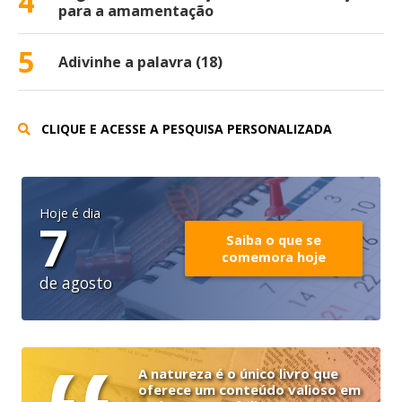
4
para a amamentação
5
Adivinhe a palavra (18)
CLIQUE E ACESSE A PESQUISA PERSONALIZADA
Hoje é dia
7
Saiba o que se
comemora hoje
de agosto
A natureza é o único livro que
oferece um conteúdo valioso em