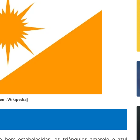
em: Wikipedia]
bem estabelecidas: os triângulos amarelo e azul