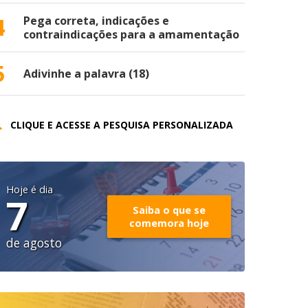
4
Pega correta, indicações e
contraindicações para a amamentação
5
Adivinhe a palavra (18)
CLIQUE E ACESSE A PESQUISA PERSONALIZADA
Hoje é dia
7
Saiba o que se
comemora hoje
de agosto