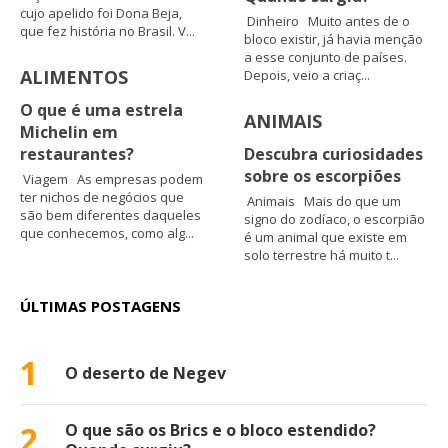
cujo apelido foi Dona Beja,
Dinheiro Muito antes de o
que fez história no Brasil. V...
bloco existir, já havia menção
a esse conjunto de países.
ALIMENTOS
Depois, veio a criaç...
O que é uma estrela
ANIMAIS
Michelin em
restaurantes?
Descubra curiosidades
sobre os escorpiões
Viagem As empresas podem
ter nichos de negócios que
Animais Mais do que um
são bem diferentes daqueles
signo do zodíaco, o escorpião
que conhecemos, como alg...
é um animal que existe em
solo terrestre há muito t...
ÚLTIMAS POSTAGENS
1
O deserto de Negev
2
O que são os Brics e o bloco estendido?