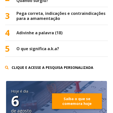
Quando surgiu?
3
Pega correta, indicações e contraindicações
para a amamentação
4
Adivinhe a palavra (18)
5
O que significa a.k.a?
CLIQUE E ACESSE A PESQUISA PERSONALIZADA
Hoje é dia
6
Saiba o que se
comemora hoje
de agosto