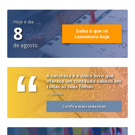
Hoje é dia
8
Saiba o que se
comemora hoje
de agosto
“
A natureza é o único livro que
oferece um conteúdo valioso em
todas as suas folhas.
— Goethe
Confira mais máximas