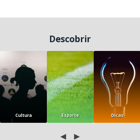
Descobrir
Cultura
Esporte
Dicas
◀
▶