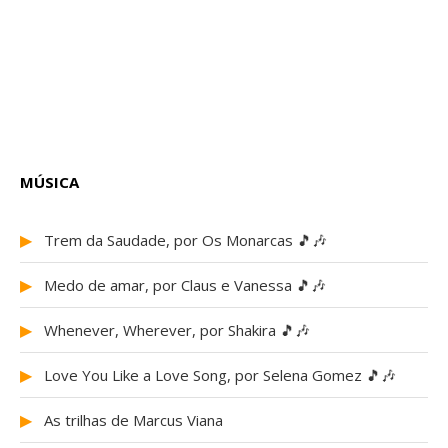
MÚSICA
▶
Trem da Saudade, por Os Monarcas 🎵🎶
▶
Medo de amar, por Claus e Vanessa 🎵🎶
▶
Whenever, Wherever, por Shakira 🎵🎶
▶
Love You Like a Love Song, por Selena Gomez 🎵🎶
▶
As trilhas de Marcus Viana