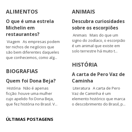
ALIMENTOS
ANIMAIS
O que é uma estrela
Descubra curiosidades
Michelin em
sobre os escorpiões
restaurantes?
Animais Mais do que um
signo do zodíaco, o escorpião
Viagem As empresas podem
é um animal que existe em
ter nichos de negócios que
solo terrestre há muito t...
são bem diferentes daqueles
que conhecemos, como alg...
HISTÓRIA
BIOGRAFIAS
A carta de Pero Vaz de
Quem foi Dona Beja?
Caminha
História Não é apenas
Literatura A carta de Pero
ficção: houve uma mulher
Vaz de Caminha é um
cujo apelido foi Dona Beja,
elemento histórico que marca
que fez história no Brasil. V...
o descobrimento do Brasil, p...
ÚLTIMAS POSTAGENS