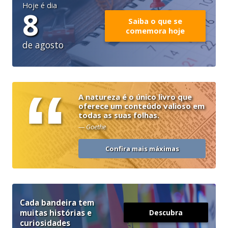
Hoje é dia
8
Saiba o que se
comemora hoje
de agosto
“
A natureza é o único livro que
oferece um conteúdo valioso em
todas as suas folhas.
— Goethe
Confira mais máximas
Cada bandeira tem
muitas histórias e
Descubra
curiosidades