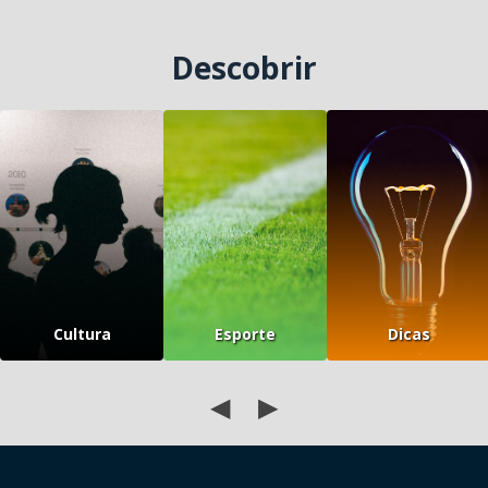
Descobrir
Cultura
Esporte
Dicas
◀
▶